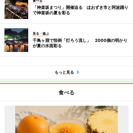
食べる
「神楽坂まつり」開催迫る ほおずき市と阿波踊り
で神楽坂の夏を彩る
見る・遊ぶ
千鳥ヶ淵で恒例「灯ろう流し」 2000個の明かり
が夏の水面彩る
もっと見る
食べる