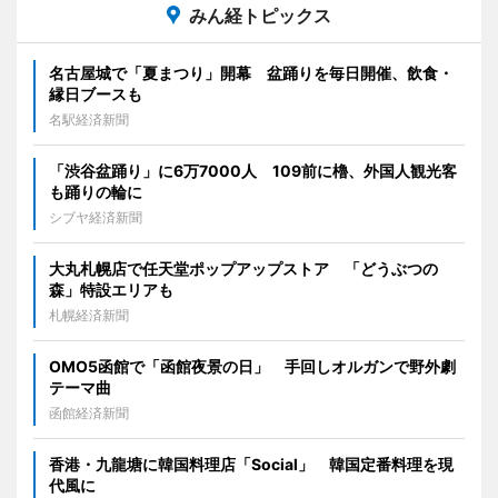
みん経トピックス
名古屋城で「夏まつり」開幕 盆踊りを毎日開催、飲食・
縁日ブースも
名駅経済新聞
「渋谷盆踊り」に6万7000人 109前に櫓、外国人観光客
も踊りの輪に
シブヤ経済新聞
大丸札幌店で任天堂ポップアップストア 「どうぶつの
森」特設エリアも
札幌経済新聞
OMO5函館で「函館夜景の日」 手回しオルガンで野外劇
テーマ曲
函館経済新聞
香港・九龍塘に韓国料理店「Social」 韓国定番料理を現
代風に