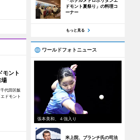
「ホテルメトロポリタンエ
ドモント夏祭り」の料理コ
ーナー
もっと見る
ワールドフォトニュース
ドモント
来場
（千代田区飯
「エドモント
張本美和、４強入り
米上院、ブランチ氏の司法