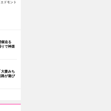
「エドモント
開催迫る
踊りで神楽
「大妻みち
道路が遊び