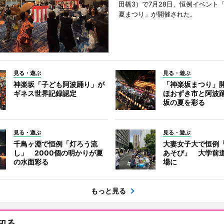
田橋3）で7月28日、恒例イベント
夏まつり」が開催された。
見る・遊ぶ
見る・遊ぶ
神楽坂「子ども阿波踊り」が
「神楽坂まつり」
ギネス世界記録認定
ほおずき市と阿波
坂の夏を彩る
見る・遊ぶ
見る・遊ぶ
千鳥ヶ淵で恒例「灯ろう流
大妻女子大で恒例
し」 2000個の明かりが夏
あそび」 大学前
の水面彩る
場に
もっと見る
知る