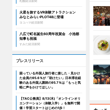
札幌経済新聞
火星を旅するVR体験アトラクション
みなとみらいPLOT48に登場
ヨコハマ経済新聞
八広で町名誕生60周年祝賀会 小池都
知事も祝福
すみだ経済新聞
プレスリリース
困っている外国人旅行者に接した・見かけ
た会員の95.6％が「助けたい」日本滞在経
験のある外国人講師の95.7％は「もっと気
軽に声をかけてほしい」
【TAC公務員】8/13(木)「オンラインオリ
エンテーション（体験入学）」を無料で開
催！学習スタートはじめの1歩！