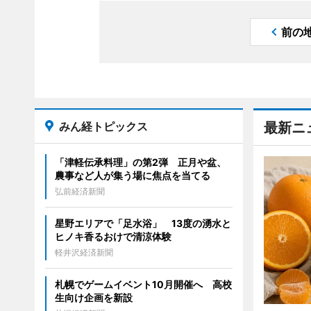
前の
みん経トピックス
最新ニ
「津軽伝承料理」の第2弾 正月や盆、
農事など人が集う場に焦点を当てる
弘前経済新聞
星野エリアで「足水浴」 13度の湧水と
ヒノキ香るおけで清涼体験
軽井沢経済新聞
札幌でゲームイベント10月開催へ 高校
生向け企画を新設