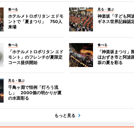
食べる
見る・遊ぶ
ホテルメトロポリタン エドモ
神楽坂「子ども阿
ントで「夏まつり」 750人
ギネス世界記録認
来場
食べる
食べる
「ホテルメトロポリタン エド
「神楽坂まつり」
モント」のフレンチが夏限定
ほおずき市と阿波
コース提供開始
坂の夏を彩る
見る・遊ぶ
千鳥ヶ淵で恒例「灯ろう流
し」 2000個の明かりが夏
の水面彩る
もっと見る