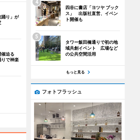
四谷に書店「ヨツヤ ブック
ス」 出版社直営、イベン
波踊り」が
ト開催も
定
タワー飯田橋通りで初の地
域共創イベント 広場など
の公共空間活用
開催迫る
踊りで神楽
もっと見る
フォトフラッシュ