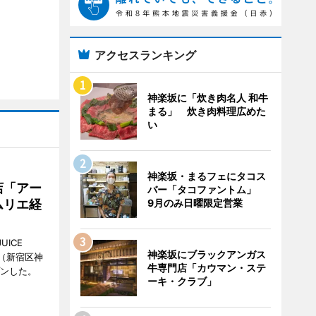
アクセスランキング
神楽坂に「炊き肉名人 和牛
まる」 炊き肉料理広めた
い
神楽坂・まるフェにタコス
店「アー
バー「タコファントム」
9月のみ日曜限定営業
ムリエ経
UICE
神楽坂にブラックアンガス
（新宿区神
牛専門店「カウマン・ステ
プンした。
ーキ・クラブ」