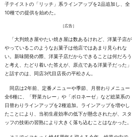
子テイストの「リッチ」系ラインアップを2品追加し、全
10種での提供を始めた。
［広告］
「大判焼き屋やたい焼き屋は数あるけれど、洋菓子店が
やっているこのようなお菓子は他店ではあまり見られな
い。新味開発の際、洋菓子店だからできることは何だろう
と考え、たどり着いた答えが、原点である洋菓子だった」
と話すのは、同店3代目店長の平松さん。
同店は2年前、定番メニューや季節、月替わりメニュー
全6種に、「野菜カレー」や「ボロネーゼ」など総菜系の
日替わりラインアップを2種追加。ラインアップを増やし
たことにより、当初生産効率の低下が懸念されたが、スタ
ッフの技術の習熟により大きく落ち込むことはなかった。
そこでペコちゃん焼45周年を迎える今年、総菜の中で