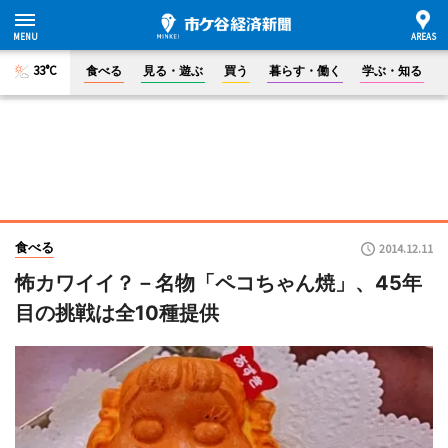
33°C
食べる
見る・遊ぶ
買う
暮らす・働く
学ぶ・知る
食べる
2014.12.11
怖カワイイ？－名物「ペコちゃん焼」、45年
目の挑戦は全10種提供