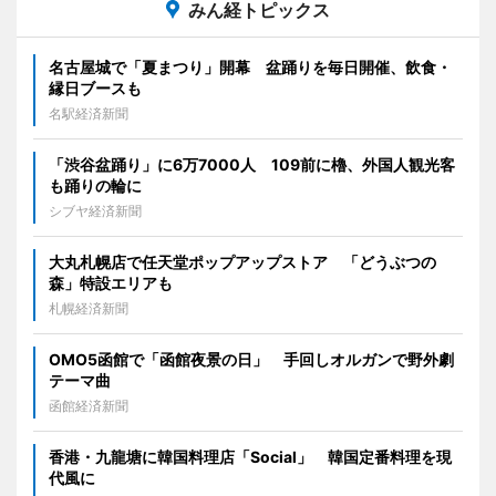
みん経トピックス
名古屋城で「夏まつり」開幕 盆踊りを毎日開催、飲食・
縁日ブースも
名駅経済新聞
「渋谷盆踊り」に6万7000人 109前に櫓、外国人観光客
も踊りの輪に
シブヤ経済新聞
大丸札幌店で任天堂ポップアップストア 「どうぶつの
森」特設エリアも
札幌経済新聞
OMO5函館で「函館夜景の日」 手回しオルガンで野外劇
テーマ曲
函館経済新聞
香港・九龍塘に韓国料理店「Social」 韓国定番料理を現
代風に