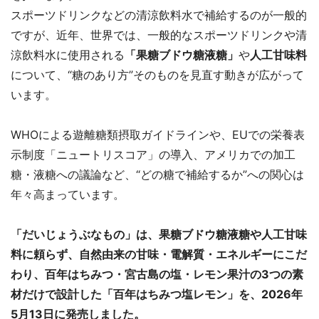
スポーツドリンクなどの清涼飲料水で補給するのが一般的
ですが、近年、世界では、一般的なスポーツドリンクや清
涼飲料水に使用される
「果糖ブドウ糖液糖」
や
人工甘味料
について、“糖のあり方”そのものを見直す動きが広がって
います。
WHOによる遊離糖類摂取ガイドラインや、EUでの栄養表
示制度「ニュートリスコア」の導入、アメリカでの加工
糖・液糖への議論など、“どの糖で補給するか”への関心は
年々高まっています。
「だいじょうぶなもの」は、果糖ブドウ糖液糖や人工甘味
料に頼らず、自然由来の甘味・電解質・エネルギーにこだ
わり、百年はちみつ・宮古島の塩・レモン果汁の3つの素
材だけで設計した「百年はちみつ塩レモン」を、2026年
5月13日に発売しました。