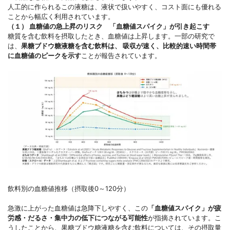
人工的に作られるこの液糖は、液状で扱いやすく、コスト面にも優れる
ことから幅広く利用されています。
（１） 血糖値の急上昇のリスク 「血糖値スパイク」が引き起こす
糖質を含む飲料を摂取したとき、血糖値は上昇します。一部の研究で
は、
果糖ブドウ糖液糖を含む飲料は、 吸収が速く、比較的速い時間帯
に血糖値のピークを示す
ことが報告されています。
飲料別の血糖値推移（摂取後0～120分）
急激に上がった血糖値は急降下しやすく、この
「血糖値スパイク」が疲
労感・だるさ・集中力の低下につながる可能性
が指摘されています。こ
うしたことから、果糖ブドウ糖液糖を含む飲料については、その摂取量