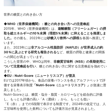
世界の糖質との向き合い方
◆WHO（世界保健機関）：糖との向き合い方への注意喚起
2015年、WHO（世界保健機関）は、
遊離糖類（フリーシュガー）の摂
取を総エネルギーの10％未満（理想5％未満）に抑えることを推奨しま
した。
その後も、2022年には
砂糖入り飲料への課税
を各国へ推奨して
います。
また、2023年には
非アルコール性脂肪肝（NAFLD）が世界成人の約
30％に及ぶとする研究も報告される
など、糖質の摂取と健康との関係
への関心が高まっています。
こうした背景の中、WHOは同年、
非糖質甘味料（NSS）の長期使用に
ついて注意喚起を行い
、糖との向き合い方に関する注意喚起を強めてい
ます。
◆EU：
Nutri-Score（ニュートリスコア）が普及
EUでは2017年頃から、食品の栄養バランスを色とアルファベットで評
価する栄養表示制度
「Nutri-Score（ニュートリスコア）」
が急速に普
及しました。
Nutri-Scoreとは、糖質・塩分・脂質・カロリーなどを総合的に評価
し、もっとも評価の高い「A（濃緑）」から、もっとも低い
「E（赤）」までの5段階で表示する制度です。2024年の改定では、人
工甘味料を使用した飲料についても評価方法が見直されました。