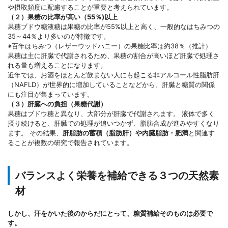
や摂取頻度に配慮することが重要と考えられています。
（２）果糖の比率が高い（55％)以上
果糖ブドウ糖液糖は果糖の比率が55%以上と高く、一般的なはちみつの
35～44％より多いのが特徴です。
※百年はちみつ（レザーウッドハニー）の果糖比率は約38％（推計）
果糖は主に肝臓で代謝されるため、果糖の割合が高いほど肝臓で処理さ
れる量も増えることになります。
近年では、お酒をほとんど飲まない人にも起こる非アルコール性脂肪肝
（NAFLD）が世界的に増加していることなどから、肝臓と糖質の関係
にも注目が集まっています。
（３）肝臓への負担（果糖代謝）
果糖はブドウ糖と異なり、大部分が肝臓で代謝されます。 液体で多く
摂り続けると、肝臓での処理が追いつかず、脂肪合成が進みやすくなり
ます。 その結果、
肝脂肪の蓄積（脂肪肝）や内臓脂肪・肥満
と関連す
ることが複数の研究で報告されています。
バランスよく栄養を補給できる３つの天然素
材
しかし、汗をかいた後のからだにとって、糖質補給そのものは必要で
す。