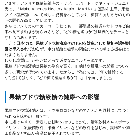
います。アメリカ保健福祉省のトップ、ロバート・ケネディ・ジュニア
氏は、「Make America Healthy Again（MAHA）」運動を主導。果糖
ブドウ糖液糖について厳しい姿勢を示しており、糖質のあり方そのもの
への関心が高まっています。
さらにアメリカのコカ・コーラ社でも、一部製品の糖源をサトウキビ由
来へ見直す動きが見られるなど、“どの糖を選ぶか”は世界的なテーマと
なりつつあります。
一方で
日本では、果糖ブドウ糖液糖そのものを対象とした規制や課税制
度は導入されておらず
、水分補給と糖質の関係について考える機会はま
だ多くありません。
しかし糖質は、からだにとって必要なエネルギー源です。
果糖ブドウ糖液糖は果糖の割合が高く、血糖値や肝臓への影響について
多くの研究が行われています。だからこそ私たちは、“何で補給する
か”だけではなく、“どの糖で補給するか”にも目を向けました。
果糖ブドウ糖液糖の健康への影響
果糖ブドウ糖液糖とは、トウモロコシなどのでんぷんを原料にしてつく
られる甘味料の一種です。
水に溶けやすく、安定した甘味を持つことから、清涼飲料水やスポーツ
ドリンク、乳酸菌飲料、栄養ドリンクなどの飲料をはじめ、調味料や加
工食品など幅広い商品に使用されています。