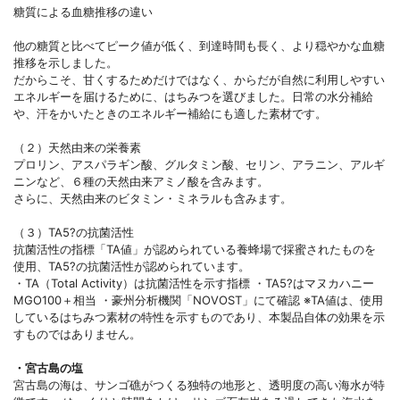
糖質による血糖推移の違い
他の糖質と比べてピーク値が低く、到達時間も長く、より穏やかな血糖
推移を示しました。
だからこそ、甘くするためだけではなく、からだが自然に利用しやすい
エネルギーを届けるために、はちみつを選びました。日常の水分補給
や、汗をかいたときのエネルギー補給にも適した素材です。
（２）天然由来の栄養素
プロリン、アスパラギン酸、グルタミン酸、セリン、アラニン、アルギ
ニンなど、６種の天然由来アミノ酸を含みます。
さらに、天然由来のビタミン・ミネラルも含みます。
（３）TA5?の抗菌活性
抗菌活性の指標「TA値」が認められている養蜂場で採蜜されたものを
使用、TA5?の抗菌活性が認められています。
・TA（Total Activity）は抗菌活性を示す指標 ・TA5?はマヌカハニー
MGO100＋相当 ・豪州分析機関「NOVOST」にて確認 ※TA値は、使用
しているはちみつ素材の特性を示すものであり、本製品自体の効果を示
すものではありません。
・宮古島の塩
宮古島の海は、サンゴ礁がつくる独特の地形と、透明度の高い海水が特