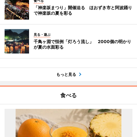
食べる
「神楽坂まつり」開催迫る ほおずき市と阿波踊り
で神楽坂の夏を彩る
見る・遊ぶ
千鳥ヶ淵で恒例「灯ろう流し」 2000個の明かり
が夏の水面彩る
もっと見る
食べる