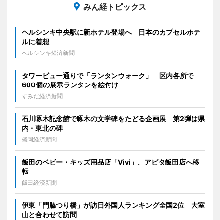
みん経トピックス
ヘルシンキ中央駅に新ホテル登場へ 日本のカプセルホテ
ルに着想
ヘルシンキ経済新聞
タワービュー通りで「ランタンウォーク」 区内各所で
600個の展示ランタンを絵付け
すみだ経済新聞
石川啄木記念館で啄木の文学碑をたどる企画展 第2弾は県
内・東北の碑
盛岡経済新聞
飯田のベビー・キッズ用品店「Vivi」、アピタ飯田店へ移
転
飯田経済新聞
伊東「門脇つり橋」が訪日外国人ランキング全国2位 大室
山と合わせて訪問