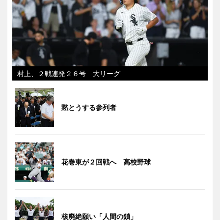
村上、２戦連発２６号 大リーグ
黙とうする参列者
花巻東が２回戦へ 高校野球
核廃絶願い「人間の鎖」