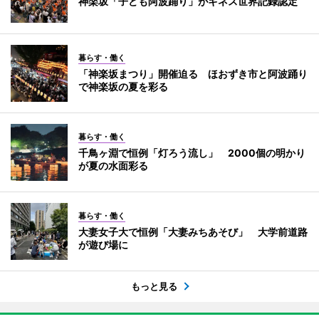
神楽坂「子ども阿波踊り」がギネス世界記録認定
暮らす・働く
「神楽坂まつり」開催迫る ほおずき市と阿波踊り
で神楽坂の夏を彩る
暮らす・働く
千鳥ヶ淵で恒例「灯ろう流し」 2000個の明かり
が夏の水面彩る
暮らす・働く
大妻女子大で恒例「大妻みちあそび」 大学前道路
が遊び場に
もっと見る