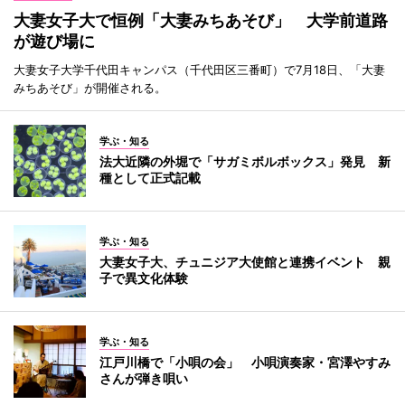
大妻女子大で恒例「大妻みちあそび」 大学前道路
が遊び場に
大妻女子大学千代田キャンパス（千代田区三番町）で7月18日、「大妻
みちあそび」が開催される。
学ぶ・知る
法大近隣の外堀で「サガミボルボックス」発見 新
種として正式記載
学ぶ・知る
大妻女子大、チュニジア大使館と連携イベント 親
子で異文化体験
学ぶ・知る
江戸川橋で「小唄の会」 小唄演奏家・宮澤やすみ
さんが弾き唄い