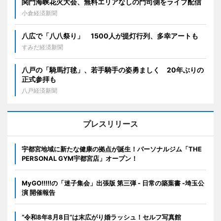
関門海峡花火大会、無料エリアなしの門司側をライブ配信
小倉経済新聞
八広で「八八祭り」 1500人が提灯行列、多幸アートも
すみだ経済新聞
八戸の「騎馬打毬」、若手騎手の姿勇ましく 20年ぶりの
正式参拝も
八戸経済新聞
プレスリリース
宇都宮地域に新たな健康の拠点が誕生！パーソナルジム「THE
PERSONAL GYM宇都宮店」オープン！
MyGO!!!!!の「迷子集会」出張版 第三弾 - 日常の築葉書 -埼玉公
演 開催報告
“令和8年8月8日”は末広がり婚ラッシュ！セルフ写真館