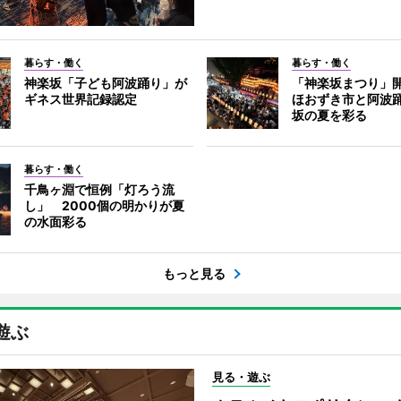
暮らす・働く
暮らす・働く
神楽坂「子ども阿波踊り」が
「神楽坂まつり」
ギネス世界記録認定
ほおずき市と阿波
坂の夏を彩る
暮らす・働く
千鳥ヶ淵で恒例「灯ろう流
し」 2000個の明かりが夏
の水面彩る
もっと見る
遊ぶ
見る・遊ぶ