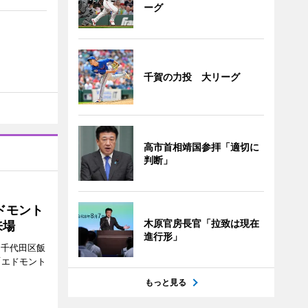
ーグ
千賀の力投 大リーグ
高市首相靖国参拝「適切に
判断」
ドモント
木原官房長官「拉致は現在
来場
進行形」
（千代田区飯
「エドモント
もっと見る