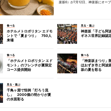
楽坂6）が7月12日、神楽坂にオー
食べる
見る・遊ぶ
ホテルメトロポリタン エドモ
神楽坂「子ども阿
ントで「夏まつり」 750人
ギネス世界記録認
来場
食べる
食べる
「ホテルメトロポリタン エド
「神楽坂まつり」
モント」のフレンチが夏限定
ほおずき市と阿波
コース提供開始
坂の夏を彩る
見る・遊ぶ
千鳥ヶ淵で恒例「灯ろう流
し」 2000個の明かりが夏
の水面彩る