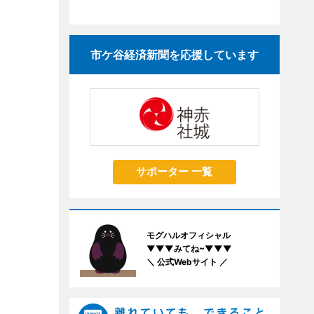
市ケ谷経済新聞を応援しています
サポーター 一覧
モグハルオフィシャル
▼▼▼みてね~▼▼▼
＼ 公式Webサイト ／