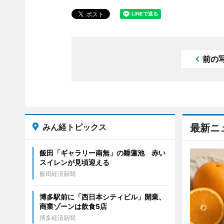
前の
みん経トピックス
最新ニ
飯田「ギャラリー南無」の睡蓮池 赤い
スイレンが見頃迎える
飯田経済新聞
博多駅前に「西日本シティビル」開業、
商業ゾーンは飲食5店
博多経済新聞