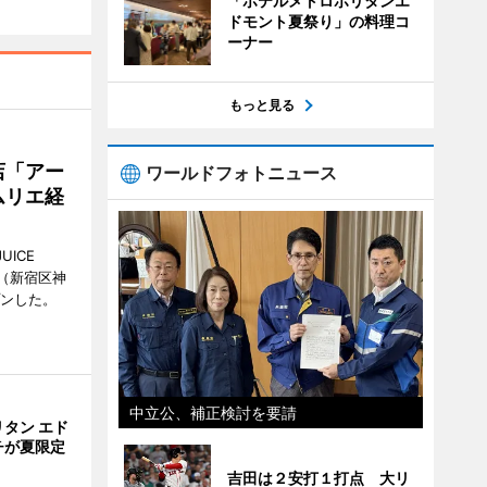
「ホテルメトロポリタンエ
ドモント夏祭り」の料理コ
ーナー
もっと見る
店「アー
ワールドフォトニュース
ムリエ経
UICE
（新宿区神
プンした。
中立公、補正検討を要請
タン エド
チが夏限定
吉田は２安打１打点 大リ