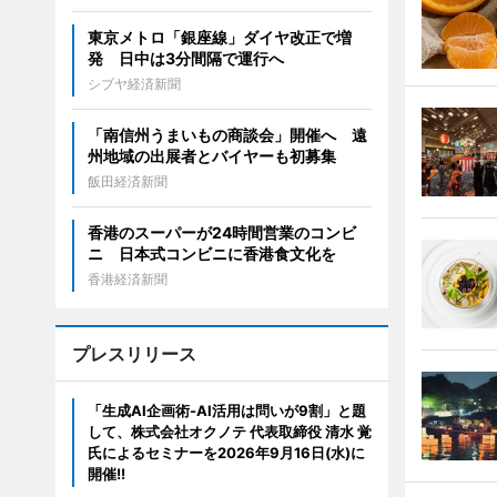
東京メトロ「銀座線」ダイヤ改正で増
発 日中は3分間隔で運行へ
シブヤ経済新聞
「南信州うまいもの商談会」開催へ 遠
州地域の出展者とバイヤーも初募集
飯田経済新聞
香港のスーパーが24時間営業のコンビ
ニ 日本式コンビニに香港食文化を
香港経済新聞
プレスリリース
「生成AI企画術-AI活用は問いが9割」と題
して、株式会社オクノテ 代表取締役 清水 覚
氏によるセミナーを2026年9月16日(水)に
開催!!