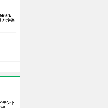
開催迫る
踊りで神楽
ドモント