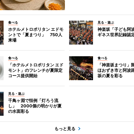
食べる
見る・遊ぶ
ホテルメトロポリタン エドモ
神楽坂「子ども阿
ントで「夏まつり」 750人
ギネス世界記録認
来場
食べる
食べる
「ホテルメトロポリタン エド
「神楽坂まつり」
モント」のフレンチが夏限定
ほおずき市と阿波
コース提供開始
坂の夏を彩る
見る・遊ぶ
千鳥ヶ淵で恒例「灯ろう流
し」 2000個の明かりが夏
の水面彩る
もっと見る