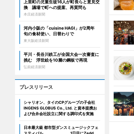
上里町の児童生徒16人が町長らと意見交
換 議場で町への提案、再質問も
本庄経済新聞
河内小阪の「cuisine HAGI」が2周年
旬の食材使い、日替わりで
東大阪経済新聞
平川・長谷川鉄工が全国大会一次審査に
挑む 浮世絵を10層の鋼板で再現
弘前経済新聞
プレスリリース
シャリオン、タイのCPグループの子会社
INGENS GLOBUS Co., Ltd. と資本提携お
よび合弁会社設立に関する調印式を実施
日本最大級 都市型ダンスミュージックフェ
スティバル 1日目にZedd