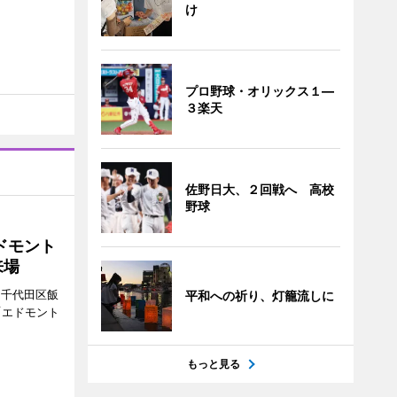
け
プロ野球・オリックス１―
３楽天
佐野日大、２回戦へ 高校
野球
ドモント
来場
（千代田区飯
平和への祈り、灯籠流しに
「エドモント
もっと見る