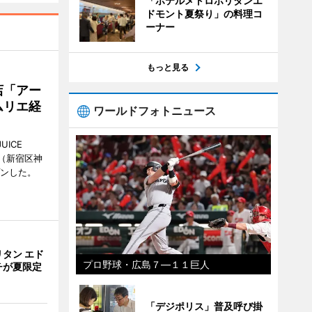
「ホテルメトロポリタンエ
ドモント夏祭り」の料理コ
ーナー
もっと見る
店「アー
ムリエ経
ワールドフォトニュース
UICE
（新宿区神
プンした。
タン エド
プロ野球・広島７―１１巨人
チが夏限定
「デジポリス」普及呼び掛