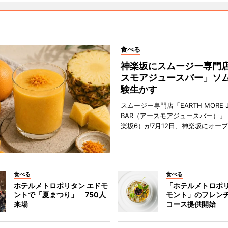
食べる
神楽坂にスムージー専門
スモアジュースバー」ソ
験生かす
スムージー専門店「EARTH MORE J
BAR（アースモアジュースバー）」
楽坂6）が7月12日、神楽坂にオー
食べる
食べる
ホテルメトロポリタン エドモ
「ホテルメトロポリ
ントで「夏まつり」 750人
モント」のフレン
来場
コース提供開始