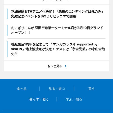
本編完結＆TVアニメ化決定！「悪役のエンディングは死のみ」
完結記念イベントを8/9よりピッコマで開催
おにぎりこんが 羽田空港第一ターミナル店が8月10日グランド
オープン！！
番組復活1周年を記念して 『マンガのラジオ supported by
viviON』地上波放送が決定！ ゲストは『宇宙兄弟』の小山宙哉
先生
もっと見る
食べる
見る・遊ぶ
買う
暮らす・働く
学ぶ・知る