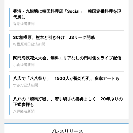
香港・九龍塘に韓国料理店「Social」 韓国定番料理を現
代風に
香港経済新聞
SC相模原、熊本と引き分け J3リーグ開幕
相模原町田経済新聞
関門海峡花火大会、無料エリアなしの門司側をライブ配信
小倉経済新聞
八広で「八八祭り」 1500人が提灯行列、多幸アートも
すみだ経済新聞
八戸の「騎馬打毬」、若手騎手の姿勇ましく 20年ぶりの
正式参拝も
八戸経済新聞
プレスリリース