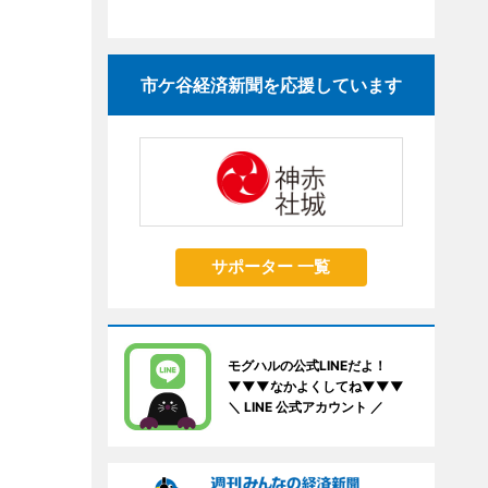
市ケ谷経済新聞を応援しています
サポーター 一覧
モグハルの公式LINEだよ！
▼▼▼なかよくしてね▼▼▼
＼ LINE 公式アカウント ／