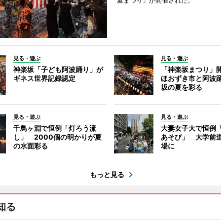
夏まつり」が開催された。
見る・遊ぶ
見る・遊ぶ
神楽坂「子ども阿波踊り」が
「神楽坂まつり」
ギネス世界記録認定
ほおずき市と阿波
坂の夏を彩る
見る・遊ぶ
見る・遊ぶ
千鳥ヶ淵で恒例「灯ろう流
大妻女子大で恒例
し」 2000個の明かりが夏
あそび」 大学前
の水面彩る
場に
もっと見る
知る