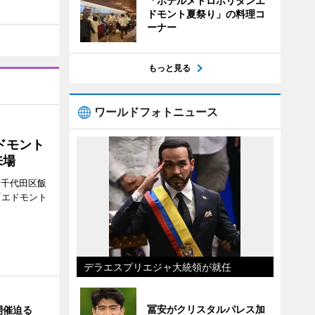
「ホテルメトロポリタンエ
ドモント夏祭り」の料理コ
ーナー
もっと見る
ワールドフォトニュース
ドモント
来場
（千代田区飯
「エドモント
デラエスプリエジャ大統領が就任
冨安がクリスタルパレス加
開催迫る