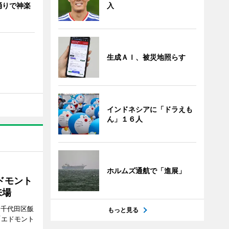
入
踊りで神楽
生成ＡＩ、被災地照らす
インドネシアに「ドラえも
ん」１６人
ホルムズ通航で「進展」
ドモント
来場
（千代田区飯
もっと見る
「エドモント