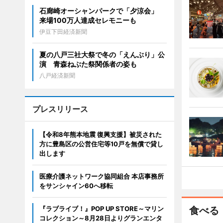
石廊崎オーシャンパークで「夕涼会」
来場100万人達成セレモニーも
伊豆下田経済新聞
夏の八戸三社大祭で冬の「えんぶり」公
演 青森ねぶた祭関係者の姿も
八戸経済新聞
プレスリリース
【令和8年熊本地震 復興支援】被災された
方に豊島区の公営住宅等10戸を無償で貸し
出します
医療介護ネットワーク協同組合 本店事務所
をサンシャイン60へ移転
『ラブライブ！』POP UP STORE～マリン
食べる
コレクション～8月28日よりグランエンタ