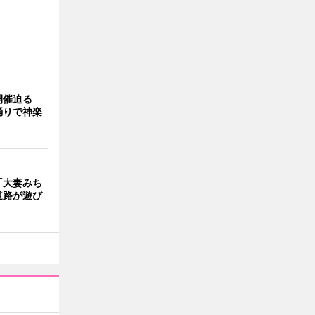
開催迫る
踊りで神楽
「大妻みち
道路が遊び