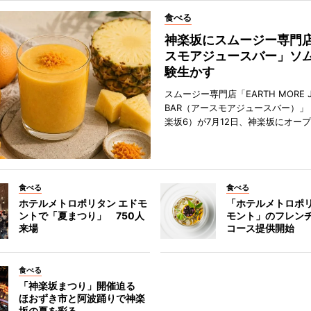
食べる
神楽坂にスムージー専門
スモアジュースバー」ソ
験生かす
スムージー専門店「EARTH MORE J
BAR（アースモアジュースバー）」
楽坂6）が7月12日、神楽坂にオー
食べる
食べる
ホテルメトロポリタン エドモ
「ホテルメトロポリ
ントで「夏まつり」 750人
モント」のフレン
来場
コース提供開始
食べる
「神楽坂まつり」開催迫る
ほおずき市と阿波踊りで神楽
坂の夏を彩る