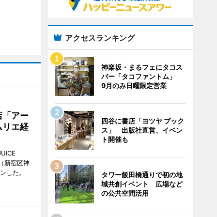
アクセスランキング
神楽坂・まるフェにタコス
バー「タコファントム」
9月のみ日曜限定営業
店「アー
四谷に書店「ヨツヤ ブック
ムリエ経
ス」 出版社直営、イベン
ト開催も
UICE
（新宿区神
プンした。
タワー飯田橋通りで初の地
域共創イベント 広場など
の公共空間活用