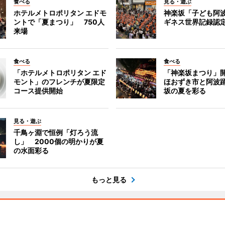
食べる
見る・遊ぶ
ホテルメトロポリタン エドモ
神楽坂「子ども阿
ントで「夏まつり」 750人
ギネス世界記録認
来場
食べる
食べる
「ホテルメトロポリタン エド
「神楽坂まつり」
モント」のフレンチが夏限定
ほおずき市と阿波
コース提供開始
坂の夏を彩る
見る・遊ぶ
千鳥ヶ淵で恒例「灯ろう流
し」 2000個の明かりが夏
の水面彩る
もっと見る