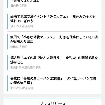
「おもてなし」進む
日向経済新聞
函南で地域交流イベント「D-Cカフェ」 夏休みの子ども
連れでにぎわう
伊豆の国経済新聞
飯田で「小さな体験マルシェ」 好きを仕事にしている6店
が日替わり出店
飯田経済新聞
徳之島「ユイの島で結ぶ太鼓祭り」 9年ぶりの開催で島を
沸かせる
奄美群島南三島経済新聞
壱岐に「壱岐の島ラーメン 志賀屋」 タイ塩ラーメンで島
の新名物目指す
壱岐対馬経済新聞
プレスリリース