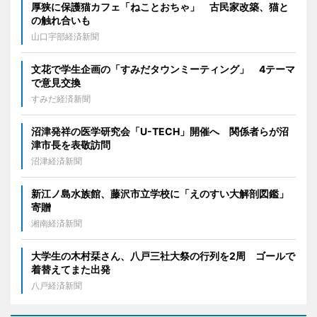
厚狭に保護猫カフェ「ねことおちゃ」 古民家改築、猫と
の触れ合いも
山口宇部経済新聞
文花で学生企画の「すみだタウンミーティング」 4テーマ
で意見交換
すみだ経済新聞
沼津発祥の医学研究会「U-TECH」開催へ 関係者らが沼
津市長を表敬訪問
沼津経済新聞
新江ノ島水族館、藤沢市立学校に「えのすい大解剖図鑑」
寄贈
湘南経済新聞
大学生の木村栞さん、八戸三社大祭の行列を2周 ゴールで
着替えてまた出発
八戸経済新聞