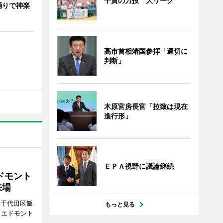
千賀の力投 大リーグ
踊りで神楽
高市首相靖国参拝「適切に
判断」
木原官房長官「拉致は現在
進行形」
ＥＰＡ視野に議論継続
ドモント
来場
（千代田区飯
もっと見る
「エドモント