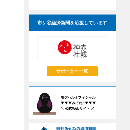
市ケ谷経済新聞を応援しています
サポーター 一覧
モグハルオフィシャル
▼▼▼みてね~▼▼▼
＼ 公式Webサイト ／