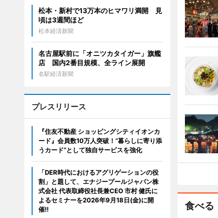
松本・新村で13万本のヒマワリ満開 見
頃は3週間ほど
松本経済新聞
名古屋駅前に「オニツカタイガー」旗艦
店 国内2番目規模、全ライン展開
名駅経済新聞
プレスリリース
『住友不動産 ショッピングシティイオンカ
ード』会員数10万人突破！“暮らしに寄り添
うカード”として独自サービスを強化
「DER時代におけるアグリゲーションの役
割」と題して、エナジープールジャパン株
式会社 代表取締役社長兼CEO 市村 健氏に
よるセミナーを2026年9月18日(金)に開
食べる
催!!