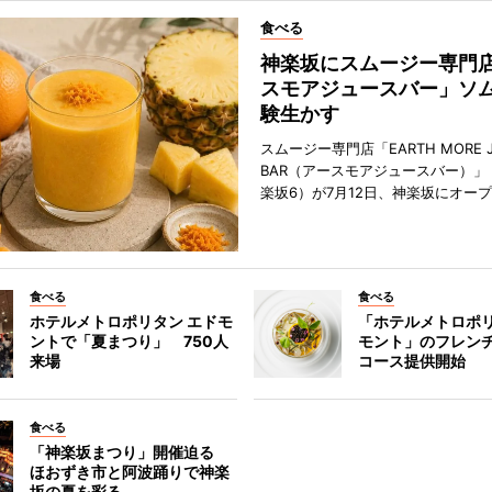
食べる
神楽坂にスムージー専門
スモアジュースバー」ソ
験生かす
スムージー専門店「EARTH MORE J
BAR（アースモアジュースバー）」
楽坂6）が7月12日、神楽坂にオー
食べる
食べる
ホテルメトロポリタン エドモ
「ホテルメトロポリ
ントで「夏まつり」 750人
モント」のフレン
来場
コース提供開始
食べる
「神楽坂まつり」開催迫る
ほおずき市と阿波踊りで神楽
坂の夏を彩る