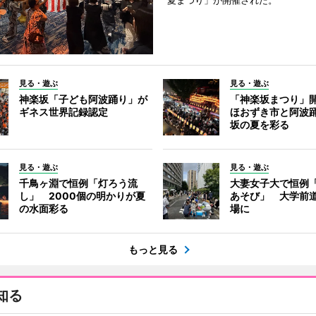
夏まつり」が開催された。
見る・遊ぶ
見る・遊ぶ
神楽坂「子ども阿波踊り」が
「神楽坂まつり」
ギネス世界記録認定
ほおずき市と阿波
坂の夏を彩る
見る・遊ぶ
見る・遊ぶ
千鳥ヶ淵で恒例「灯ろう流
大妻女子大で恒例
し」 2000個の明かりが夏
あそび」 大学前
の水面彩る
場に
もっと見る
知る