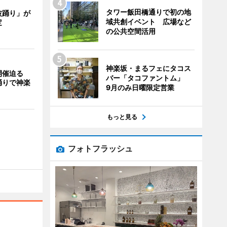
タワー飯田橋通りで初の地
波踊り」が
域共創イベント 広場など
定
の公共空間活用
神楽坂・まるフェにタコス
開催迫る
バー「タコファントム」
踊りで神楽
9月のみ日曜限定営業
もっと見る
フォトフラッシュ