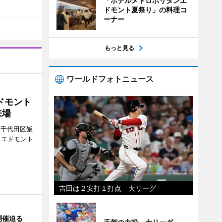
「ホテルメトロポリタンエ
ドモント夏祭り」の料理コ
ーナー
もっと見る
ワールドフォトニュース
ドモント
来場
（千代田区飯
「エドモント
吉田は２安打１打点 大リーグ
開催迫る