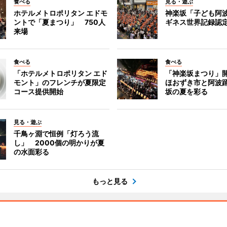
食べる
見る・遊ぶ
ホテルメトロポリタン エドモ
神楽坂「子ども阿
ントで「夏まつり」 750人
ギネス世界記録認
来場
食べる
食べる
「ホテルメトロポリタン エド
「神楽坂まつり」
モント」のフレンチが夏限定
ほおずき市と阿波
コース提供開始
坂の夏を彩る
見る・遊ぶ
千鳥ヶ淵で恒例「灯ろう流
し」 2000個の明かりが夏
の水面彩る
もっと見る