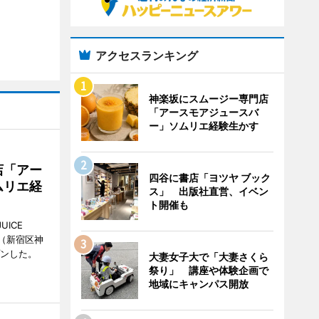
アクセスランキング
神楽坂にスムージー専門店
「アースモアジュースバ
ー」ソムリエ経験生かす
店「アー
四谷に書店「ヨツヤ ブック
ムリエ経
ス」 出版社直営、イベン
ト開催も
UICE
（新宿区神
プンした。
大妻女子大で「大妻さくら
祭り」 講座や体験企画で
地域にキャンパス開放