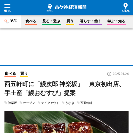
35°C
食べる
見る・遊ぶ
買う
暮らす・働く
学ぶ・知る
食べる
買う
2025.01.24
西五軒町に「鰻次郎 神楽坂」 東京初出店、
手土産「鰻おむすび」提案
神楽坂
オープン
テイクアウト
うなぎ
西五軒町