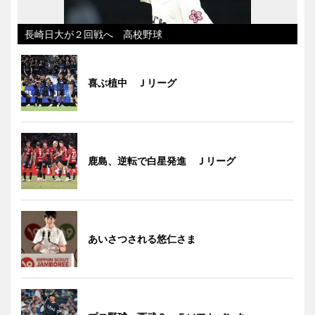
長崎日大が２回戦へ 高校野球
喜ぶ植中 Ｊリーグ
鹿島、逆転で白星発進 Ｊリーグ
あいさつされる悠仁さま