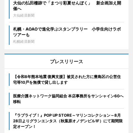
大仙の払田柵跡で「まつり彩夏せんぼく」 新企画加え開
催へ
大仙経済新聞
札幌・AOAOで進化学ぶスタンプラリー 小学生向けラボ
ツアーも
札幌経済新聞
プレスリリース
【令和8年熊本地震 復興支援】被災された方に豊島区の公営住
宅等10戸を無償で貸し出します
医療介護ネットワーク協同組合 本店事務所をサンシャイン60へ
移転
『ラブライブ！』POP UP STORE～マリンコレクション～8月
28日よりグランエンタス（秋葉原オノデンビル1F）にて期間限
定オープン！