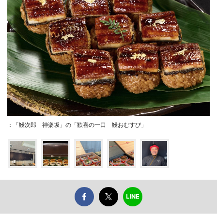
：「鰻次郎 神楽坂」の「歓喜の一口 鰻おむすび」