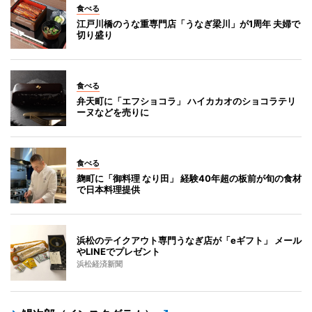
食べる
江戸川橋のうな重専門店「うなぎ梁川」が1周年 夫婦で
切り盛り
食べる
弁天町に「エフショコラ」 ハイカカオのショコラテリ
ーヌなどを売りに
食べる
麹町に「御料理 なり田」 経験40年超の板前が旬の食材
で日本料理提供
浜松のテイクアウト専門うなぎ店が「eギフト」 メール
やLINEでプレゼント
浜松経済新聞