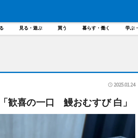
る
見る・遊ぶ
買う
暮らす・働く
学ぶ
2025.01.24
「歓喜の一口 鰻おむすび 白」