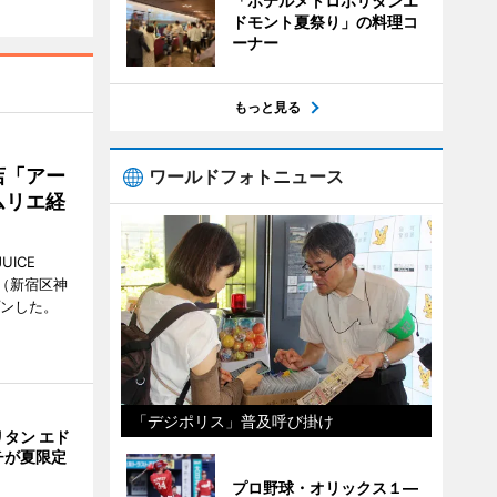
「ホテルメトロポリタンエ
ドモント夏祭り」の料理コ
ーナー
もっと見る
店「アー
ワールドフォトニュース
ムリエ経
UICE
（新宿区神
プンした。
「デジポリス」普及呼び掛け
タン エド
チが夏限定
プロ野球・オリックス１―