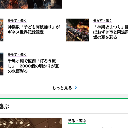
暮らす・働く
暮らす・働く
神楽坂「子ども阿波踊り」が
「神楽坂まつり」
ギネス世界記録認定
ほおずき市と阿波
坂の夏を彩る
暮らす・働く
千鳥ヶ淵で恒例「灯ろう流
し」 2000個の明かりが夏
の水面彩る
もっと見る
遊ぶ
見る・遊ぶ