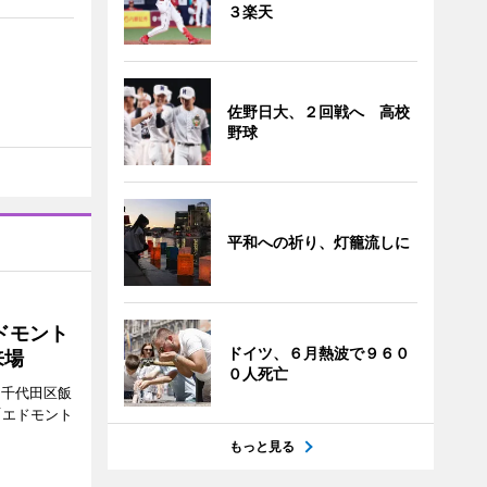
３楽天
佐野日大、２回戦へ 高校
野球
平和への祈り、灯籠流しに
ドモント
ドイツ、６月熱波で９６０
来場
０人死亡
（千代田区飯
「エドモント
もっと見る