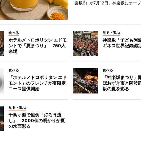
楽坂6）が7月12日、神楽坂にオー
食べる
見る・遊ぶ
ホテルメトロポリタン エドモ
神楽坂「子ども阿
ントで「夏まつり」 750人
ギネス世界記録認
来場
食べる
食べる
「ホテルメトロポリタン エド
「神楽坂まつり」
モント」のフレンチが夏限定
ほおずき市と阿波
コース提供開始
坂の夏を彩る
見る・遊ぶ
千鳥ヶ淵で恒例「灯ろう流
し」 2000個の明かりが夏
の水面彩る