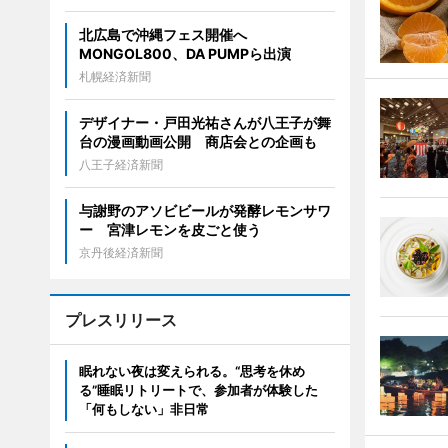
北広島で沖縄フェス開催へ
MONGOL800、DA PUMPら出演
札幌経済新聞
デザイナー・戸田光祐さんが八王子が舞
台の漫画動画公開 商店会との企画も
八王子経済新聞
与謝野のアソビビールが発酵レモンサワ
ー 宮津レモンを皮ごと使う
京丹後経済新聞
プレスリリース
眠れない夜は変えられる。“思考を休め
る”睡眠リトリートで、参加者が体験した
「何もしない」非日常