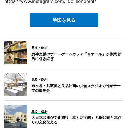
https://www.instagram.com/10billionpoint/
地図を見る
見る・遊ぶ
奥神楽坂のボードゲームカフェ「リオール」が休業 新
店に引き継ぎ
見る・遊ぶ
市ヶ谷・武蔵美と良品計画の共創スタジオで竹がテー
マの展覧会
見る・遊ぶ
大日本印刷が文化施設「本と活字館」 活版印刷と本作
りの文化伝える