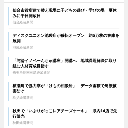
仙台市役所建て替え現場に子どもの遊び・学びの場 夏休
みに平日開放日
仙台経済新聞
ディスクユニオン池袋店が移転オープン 約5万枚の在庫を
展開
池袋経済新聞
「与論イノベーんちゅ講座」開講へ 地域課題解決に取り
組む人材育成目指す
奄美群島南三島経済新聞
横瀬町で協力隊が「けもの相談所」 データ蓄積で鳥獣被
害防ぐ
秩父経済新聞
秋田で「いぶりがっこレアチーズケーキ」 県内14店で先
行販売
秋田経済新聞