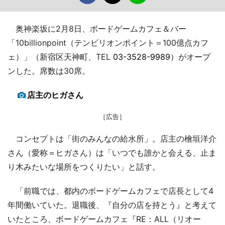
奥神楽坂に2月8日、ボードゲームカフェ＆バー
「10billionpoint（テンビリオンポイント＝100億点カフ
ェ）」（新宿区天神町、TEL
03-3528-9989
）がオープ
ンした。席数は30席。
店主のヒガさん
［広告］
コンセプトは「街のみんなの給水所」。店主の檜垣洋介
さん（愛称＝ヒガさん）は「いつでも誰かと会える、止ま
り木みたいな場所をつくりたい」と話す。
「前職では、都内のボードゲームカフェで店長として4
年間働いていた。退職後、『自分の店を持とう』と考えて
いたところ、ボードゲームカフェ『RE：ALL（リオー