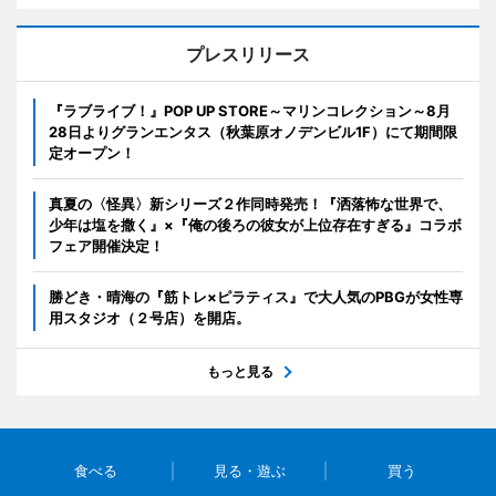
プレスリリース
『ラブライブ！』POP UP STORE～マリンコレクション～8月
28日よりグランエンタス（秋葉原オノデンビル1F）にて期間限
定オープン！
真夏の〈怪異〉新シリーズ２作同時発売！『洒落怖な世界で、
少年は塩を撒く』×『俺の後ろの彼女が上位存在すぎる』コラボ
フェア開催決定！
勝どき・晴海の『筋トレ×ピラティス』で大人気のPBGが女性専
用スタジオ（２号店）を開店。
もっと見る
食べる
見る・遊ぶ
買う