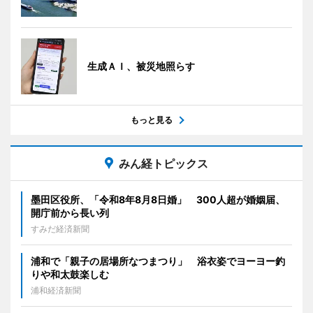
生成ＡＩ、被災地照らす
もっと見る
みん経トピックス
墨田区役所、「令和8年8月8日婚」 300人超が婚姻届、
開庁前から長い列
すみだ経済新聞
浦和で「親子の居場所なつまつり」 浴衣姿でヨーヨー釣
りや和太鼓楽しむ
浦和経済新聞