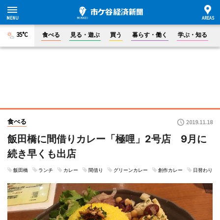
35°C
食べる
見る・遊ぶ
買う
暮らす・働く
学ぶ・知る
食べる
2019.11.18
飯田橋に間借りカレー「極哩」2号店 9月に
続き早くも出店
飯田橋
ランチ
カレー
間借り
グリーンカレー
創作カレー
日替わり