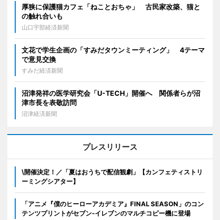
厚狭に保護猫カフェ「ねことおちゃ」 古民家改築、猫と
の触れ合いも
山口宇部経済新聞
文花で学生企画の「すみだタウンミーティング」 4テーマ
で意見交換
すみだ経済新聞
沼津発祥の医学研究会「U-TECH」開催へ 関係者らが沼
津市長を表敬訪問
沼津経済新聞
プレスリリース
\開催決定！／「夏はおうちで配信観劇」【カンフェティストリ
ーミングシアター】
「アニメ『僕のヒーローアカデミア』FINAL SEASON」のコン
テンツプリントがセブン‐イレブンのマルチコピー機に登場