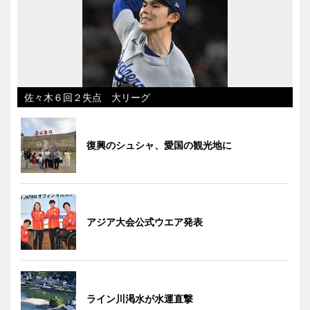
佐々木６回２失点 大リーグ
復興のシュシャ、愛国の観光地に
アジア大会公式ウエア発表
ライン川渇水が水運直撃