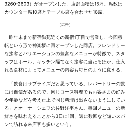
3260-2603
）がオープンした。店舗面積は15坪。席数は
カウンター席10席とテーブル席を合わせた18席。
［広告］
昨年末まで新宿御苑近くの新宿1丁目で営業し、今回移
転という形で神楽坂に再オープンした同店。フレンドリー
な接客とバリエーションの豊富なメニューが特徴で、スタ
ッフはホール、キッチン隔てなく接客に当たるほか、仕入
れる食材によってメニューの内容も毎日のように変える。
「飲食はサプライズだと思っている。レパートリーの数
には自信があるので、同じコース料理でもお客さまの好み
や年齢などを考えた上で同じ料理は出さないようにしてい
る」とオーナーシェフの佐野洋平さん。毎回メニューの新
鮮さを味わえることから3日に1回、週に数回など短いスパ
ンで訪れる来店客も多いという。