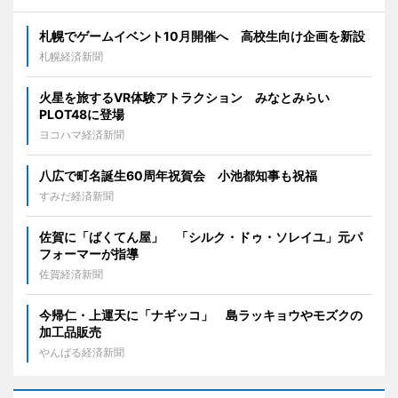
札幌でゲームイベント10月開催へ 高校生向け企画を新設
札幌経済新聞
火星を旅するVR体験アトラクション みなとみらい
PLOT48に登場
ヨコハマ経済新聞
八広で町名誕生60周年祝賀会 小池都知事も祝福
すみだ経済新聞
佐賀に「ばくてん屋」 「シルク・ドゥ・ソレイユ」元パ
フォーマーが指導
佐賀経済新聞
今帰仁・上運天に「ナギッコ」 島ラッキョウやモズクの
加工品販売
やんばる経済新聞