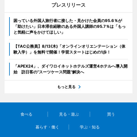
プレスリリース
困っている外国人旅行者に接した・見かけた会員の95.6％が
「助けたい」日本滞在経験のある外国人講師の95.7％は「もっ
と気軽に声をかけてほしい」
【TAC公務員】8/13(木)「オンラインオリエンテーション（体
験入学）」を無料で開催！学習スタートはじめの1歩！
「APEX24」、ダイワロイネットホテルズ運営4ホテルへ導入開
始 訪日客の“スーツケース問題”解決へ
もっと見る
食べる
見る・遊ぶ
買う
暮らす・働く
学ぶ・知る