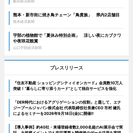
飯田経済新聞
熊本・新市街に焼き鳥チェーン「鳥貴族」 県内2店舗目
熊本経済新聞
宇部の植物館で「夏休み特別企画」 涼しい夜にカブクワ
や夜咲花観賞
山口宇部経済新聞
プレスリリース
『住友不動産 ショッピングシティイオンカード』会員数10万人
突破！“暮らしに寄り添うカード”として独自サービスを強化
「DER時代におけるアグリゲーションの役割」と題して、エナ
ジープールジャパン株式会社 代表取締役社長兼CEO 市村 健氏
によるセミナーを2026年9月18日(金)に開催!!
【導入事例】約40社・来場登録者数2,000名超のAI展示会で実
証。大規模イベントでも安定運営と開催後のデータ活用を実現