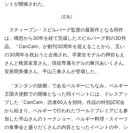
ントが開催された。
［広告］
スティーブン・スピルバーグ監督の最新作となる同作
は、構想から30年を経て完成したスピルバーグ初の3D作
品。「CanCam」が創刊30周年を迎えることから、互い
の30周年を祝おうと企画され、卒業生モデルの押切もえ
さんと蛯原友里さん、現役専属モデルの舞川あいくさん、
安座間美優さん、平山三春さんが登場した。
「タンタンの故郷」であるベルギーにちなみ、ベルギー
王国大使館での開催となった同イベントには、ドレスアッ
プした「CanCam」読者60人を招待。作品の特別試写会
から始まり、ベルギーで行われたワールドプレミアにも参
加した平山さんのトークショー、ベルギー料理・スイーツ
の食事会と盛りだくさんの内容となったイベントの中、シ