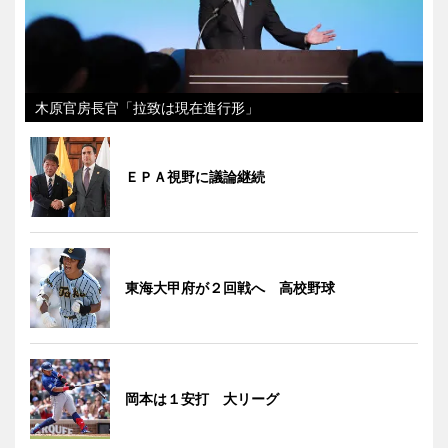
木原官房長官「拉致は現在進行形」
ＥＰＡ視野に議論継続
東海大甲府が２回戦へ 高校野球
岡本は１安打 大リーグ