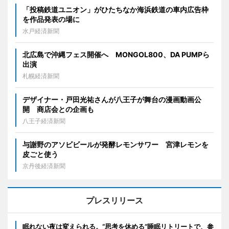
「投稿鉄道ユニオン」がひたちなか海浜鉄道の車内広告枠
を作品発表の場に
水戸経済新聞
北広島で沖縄フェス開催へ MONGOL800、DA PUMPら
出演
札幌経済新聞
デザイナー・戸田光祐さんが八王子が舞台の漫画動画公
開 商店会との企画も
八王子経済新聞
与謝野のアソビビールが発酵レモンサワー 宮津レモンを
皮ごと使う
京丹後経済新聞
プレスリリース
眠れない夜は変えられる。“思考を休める”睡眠リトリートで、参