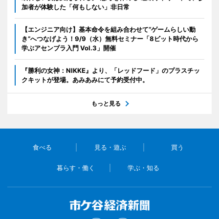
加者が体験した「何もしない」非日常
【エンジニア向け】基本命令を組み合わせて“ゲームらしい動
き”へつなげよう！9/9（水）無料セミナー「8ビット時代から
学ぶアセンブラ入門 Vol.3」開催
『勝利の女神：NIKKE』より、「レッドフード」のプラスチッ
クキットが登場。あみあみにて予約受付中。
もっと見る
食べる
見る・遊ぶ
買う
暮らす・働く
学ぶ・知る