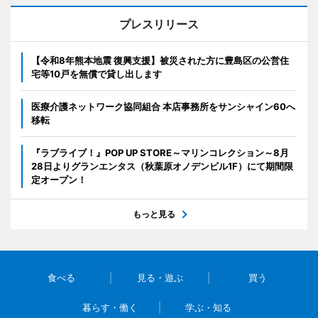
プレスリリース
【令和8年熊本地震 復興支援】被災された方に豊島区の公営住
宅等10戸を無償で貸し出します
医療介護ネットワーク協同組合 本店事務所をサンシャイン60へ
移転
『ラブライブ！』POP UP STORE～マリンコレクション～8月
28日よりグランエンタス（秋葉原オノデンビル1F）にて期間限
定オープン！
もっと見る
食べる
見る・遊ぶ
買う
暮らす・働く
学ぶ・知る