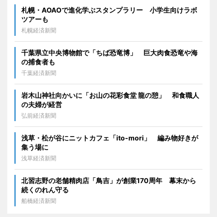
札幌・AOAOで進化学ぶスタンプラリー 小学生向けラボ
ツアーも
札幌経済新聞
千葉県立中央博物館で「ちば恐竜博」 巨大肉食恐竜や海
の捕食者も
千葉経済新聞
岩木山神社向かいに「お山の花彩食堂 龍の憩」 和食職人
の夫婦が経営
弘前経済新聞
浅草・松が谷にニットカフェ「ito-mori」 編み物好きが
集う場に
浅草経済新聞
北習志野の老舗精肉店「鳥吉」が創業170周年 幕末から
続くのれん守る
船橋経済新聞