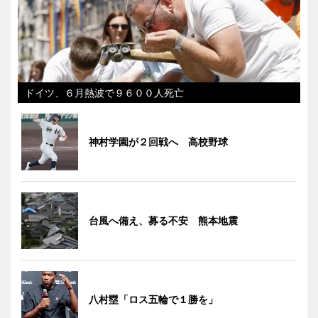
ドイツ、６月熱波で９６００人死亡
神村学園が２回戦へ 高校野球
台風へ備え、募る不安 熊本地震
八村塁「ロス五輪で１勝を」