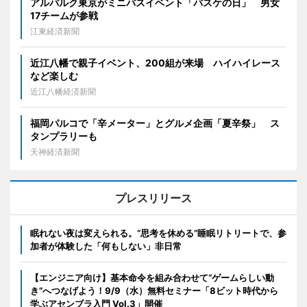
アルバルク東京がミニバスイベント「バスケの日」 男女
17チームが参戦
江東経済新聞
近江八幡で親子イベント、200組が来場 ハイハイレース
など楽しむ
近江八幡経済新聞
福岡パルコで「辛メーター」とグルメ企画「夏辛祭」 ス
タンプラリーも
天神経済新聞
プレスリリース
眠れない夜は変えられる。“思考を休める”睡眠リトリートで、参
加者が体験した「何もしない」非日常
【エンジニア向け】基本命令を組み合わせて“ゲームらしい動
き”へつなげよう！9/9（水）無料セミナー「8ビット時代から
学ぶアセンブラ入門 Vol.3」開催