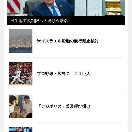
出生地主義制限へ大統領令署名
米イスラエル船舶の航行禁止検討
プロ野球・広島７―１１巨人
「デジポリス」普及呼び掛け