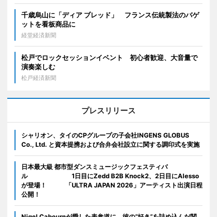
千歳烏山に「ディア ブレッド」 フランス伝統製法のバゲ
ットを看板商品に
経堂経済新聞
松戸でロックセッションイベント 初心者歓迎、大音量で
演奏楽しむ
松戸経済新聞
プレスリリース
シャリオン、タイのCPグループの子会社INGENS GLOBUS
Co., Ltd. と資本提携および合弁会社設立に関する調印式を実施
日本最大級 都市型ダンスミュージックフェスティバ
ル 1日目にZedd B2B Knock2、2日目にAlesso
が登場！ 「ULTRA JAPAN 2026」アーティスト出演日程
公開！
Nigel Cabournが愛した表参道に、彼の“好き”を詰め込んだ関