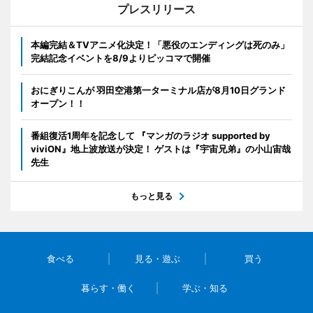
プレスリリース
本編完結＆TVアニメ化決定！「悪役のエンディングは死のみ」
完結記念イベントを8/9よりピッコマで開催
おにぎりこんが 羽田空港第一ターミナル店が8月10日グランド
オープン！！
番組復活1周年を記念して 『マンガのラジオ supported by
viviON』地上波放送が決定！ ゲストは『宇宙兄弟』の小山宙哉
先生
もっと見る
食べる
見る・遊ぶ
買う
暮らす・働く
学ぶ・知る