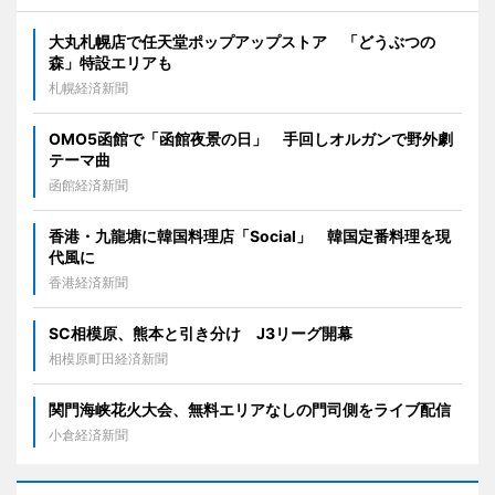
大丸札幌店で任天堂ポップアップストア 「どうぶつの
森」特設エリアも
札幌経済新聞
OMO5函館で「函館夜景の日」 手回しオルガンで野外劇
テーマ曲
函館経済新聞
香港・九龍塘に韓国料理店「Social」 韓国定番料理を現
代風に
香港経済新聞
SC相模原、熊本と引き分け J3リーグ開幕
相模原町田経済新聞
関門海峡花火大会、無料エリアなしの門司側をライブ配信
小倉経済新聞