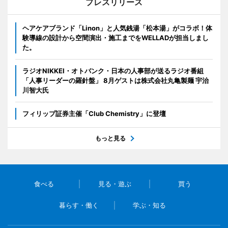
プレスリリース
ヘアケアブランド「Linon」と人気銭湯「松本湯」がコラボ！体
験導線の設計から空間演出・施工までをWELLADが担当しまし
た。
ラジオNIKKEI・オトバンク・日本の人事部が送るラジオ番組
「人事リーダーの羅針盤」 8月ゲストは株式会社丸亀製麺 宇治
川智大氏
フィリップ証券主催「Club Chemistry」に登壇
もっと見る
食べる
見る・遊ぶ
買う
暮らす・働く
学ぶ・知る