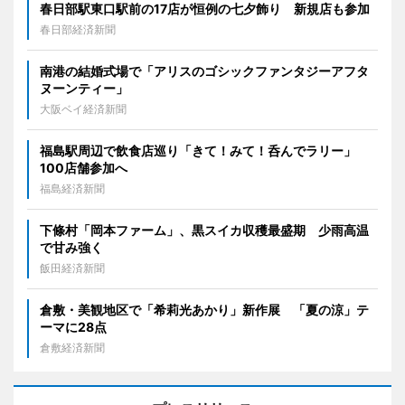
春日部駅東口駅前の17店が恒例の七夕飾り 新規店も参加
春日部経済新聞
南港の結婚式場で「アリスのゴシックファンタジーアフタ
ヌーンティー」
大阪ベイ経済新聞
福島駅周辺で飲食店巡り「きて！みて！呑んでラリー」
100店舗参加へ
福島経済新聞
下條村「岡本ファーム」、黒スイカ収穫最盛期 少雨高温
で甘み強く
飯田経済新聞
倉敷・美観地区で「希莉光あかり」新作展 「夏の涼」テ
ーマに28点
倉敷経済新聞