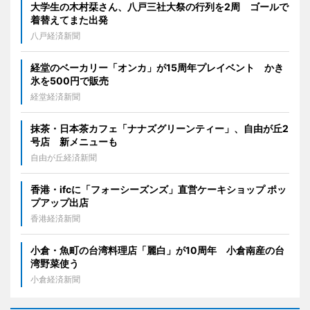
大学生の木村栞さん、八戸三社大祭の行列を2周 ゴールで
着替えてまた出発
八戸経済新聞
経堂のベーカリー「オンカ」が15周年プレイベント かき
氷を500円で販売
経堂経済新聞
抹茶・日本茶カフェ「ナナズグリーンティー」、自由が丘2
号店 新メニューも
自由が丘経済新聞
香港・ifcに「フォーシーズンズ」直営ケーキショップ ポッ
プアップ出店
香港経済新聞
小倉・魚町の台湾料理店「麗白」が10周年 小倉南産の台
湾野菜使う
小倉経済新聞