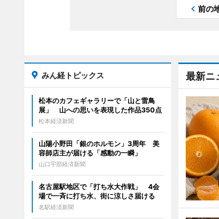
前の
みん経トピックス
最新ニ
松本のカフェギャラリーで「山と雷鳥
展」 山への思いを表現した作品350点
松本経済新聞
山陽小野田「銀のホルモン」3周年 美
容師店主が届ける「感動の一瞬」
山口宇部経済新聞
名古屋駅地区で「打ち水大作戦」 4会
場で一斉に打ち水、街に涼しさ届ける
名駅経済新聞