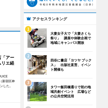
アクセスランキング
大妻女子大で「大妻さくら
祭り」 講座や体験企画で
地域にキャンパス開放
店「アー
四谷に書店「ヨツヤ ブック
ムリエ経
ス」 出版社直営、イベン
ト開催も
UICE
（新宿区神
プンした。
タワー飯田橋通りで初の地
域共創イベント 広場など
の公共空間活用