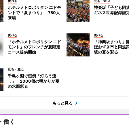
食べる
見る・遊ぶ
ホテルメトロポリタン エドモ
神楽坂「子ども阿
ントで「夏まつり」 750人
ギネス世界記録認
来場
食べる
食べる
「ホテルメトロポリタン エド
「神楽坂まつり」
モント」のフレンチが夏限定
ほおずき市と阿波
コース提供開始
坂の夏を彩る
見る・遊ぶ
千鳥ヶ淵で恒例「灯ろう流
し」 2000個の明かりが夏
の水面彩る
もっと見る
・働く