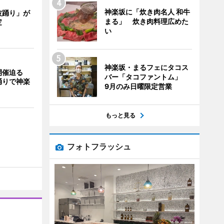
神楽坂に「炊き肉名人 和牛
波踊り」が
まる」 炊き肉料理広めた
定
い
神楽坂・まるフェにタコス
開催迫る
バー「タコファントム」
踊りで神楽
9月のみ日曜限定営業
もっと見る
フォトフラッシュ