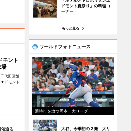
「ホテルメトロポリタンエ
ドモント夏祭り」の料理コ
ーナー
もっと見る
ワールドフォトニュース
ドモント
来場
（千代田区飯
「エドモント
適時打を放つ岡本 大リーグ
大谷、今季初の２発 大リ
開催迫る