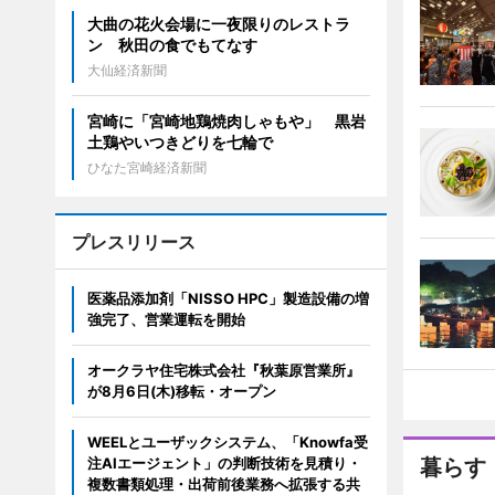
大曲の花火会場に一夜限りのレストラ
ン 秋田の食でもてなす
大仙経済新聞
宮崎に「宮崎地鶏焼肉しゃもや」 黒岩
土鶏やいつきどりを七輪で
ひなた宮崎経済新聞
プレスリリース
医薬品添加剤「NISSO HPC」製造設備の増
強完了、営業運転を開始
オークラヤ住宅株式会社『秋葉原営業所』
が8月6日(木)移転・オープン
WEELとユーザックシステム、「Knowfa受
注AIエージェント」の判断技術を見積り・
暮らす
複数書類処理・出荷前後業務へ拡張する共