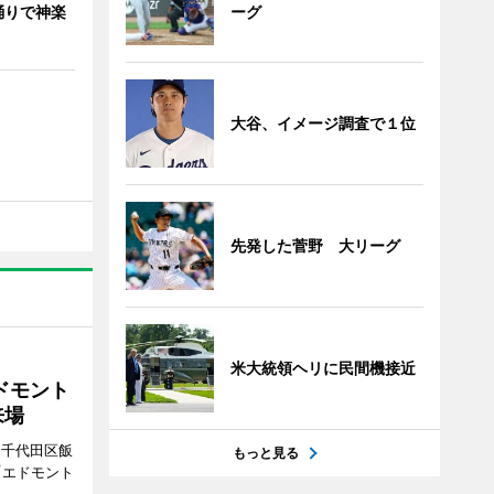
ーグ
踊りで神楽
大谷、イメージ調査で１位
先発した菅野 大リーグ
米大統領ヘリに民間機接近
ドモント
来場
（千代田区飯
もっと見る
「エドモント