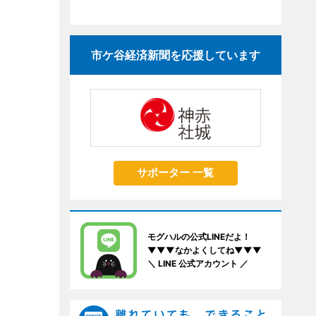
市ケ谷経済新聞を応援しています
サポーター 一覧
モグハルの公式LINEだよ！
▼▼▼なかよくしてね▼▼▼
＼ LINE 公式アカウント ／