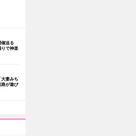
開催迫る
踊りで神楽
「大妻みち
道路が遊び