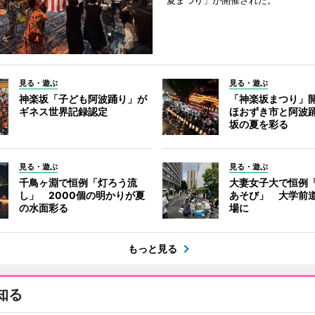
夏まつり」が開催された。
見る・遊ぶ
見る・遊ぶ
神楽坂「子ども阿波踊り」が
「神楽坂まつり」
ギネス世界記録認定
ほおずき市と阿波
坂の夏を彩る
見る・遊ぶ
見る・遊ぶ
千鳥ヶ淵で恒例「灯ろう流
大妻女子大で恒例
し」 2000個の明かりが夏
あそび」 大学前
の水面彩る
場に
もっと見る
知る