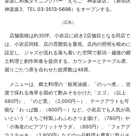
楽坂に和風ダイニングバー「えちご 神楽坂店」（新宿区
神楽坂3、TEL
03-3513-5698
）をオープンする。
［広告］
店舗面積は約30坪。小岩店に続き2店舗目となる同店で
は、小岩店同様、店の雰囲気を重視。店内の照明を暗めに
設定し、ジャズが流れる落ち着いた空間で新潟・越後の郷
土料理と創作和食を提供する。カウンターとテーブル席、
掘りごたつ席を合わせた総席数は48席。
メニューは、郷土料理の「栃尾油揚」「のっぺ煮」、佐
渡で採れる海草を固めて酢みそをかけた「エゴ」（以上
680円）、「のど黒」（2,000円～）、テークアウトも可
能な「わっぱ飯」（800円～）など。小岩店でも人気が高
いという「えちご特製ふわふわさつま揚げ」（780円）や
「小海老のビアフリットサラダ」（880円）、「フォアグ
ラステーキ」（2,800円）などの一品料理も豊富に取りそ