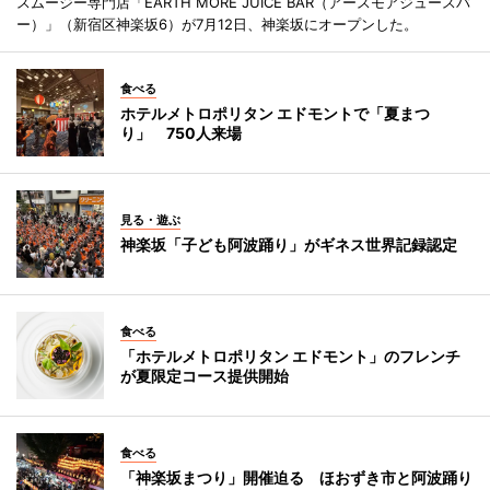
スムージー専門店「EARTH MORE JUICE BAR（アースモアジュースバ
ー）」（新宿区神楽坂6）が7月12日、神楽坂にオープンした。
食べる
ホテルメトロポリタン エドモントで「夏まつ
り」 750人来場
見る・遊ぶ
神楽坂「子ども阿波踊り」がギネス世界記録認定
食べる
「ホテルメトロポリタン エドモント」のフレンチ
が夏限定コース提供開始
食べる
「神楽坂まつり」開催迫る ほおずき市と阿波踊り