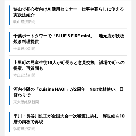
狭山で初心者向けAI活用セミナー 仕事や暮らしに使える
実践法紹介
狭山経済新聞
千葉ポートタワーで「BLUE＆FIRE mini」 地元店が鉄板
焼き料理提供
千葉経済新聞
上里町の児童生徒16人が町長らと意見交換 議場で町への
提案、再質問も
本庄経済新聞
河内小阪の「cuisine HAGI」が2周年 旬の食材使い、日
替わりで
東大阪経済新聞
平川・長谷川鉄工が全国大会一次審査に挑む 浮世絵を10
層の鋼板で再現
弘前経済新聞