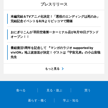
プレスリリース
本編完結＆TVアニメ化決定！「悪役のエンディングは死のみ」
完結記念イベントを8/9よりピッコマで開催
おにぎりこんが 羽田空港第一ターミナル店が8月10日グランド
オープン！！
番組復活1周年を記念して 『マンガのラジオ supported by
viviON』地上波放送が決定！ ゲストは『宇宙兄弟』の小山宙哉
先生
もっと見る
食べる
見る・遊ぶ
買う
暮らす・働く
学ぶ・知る