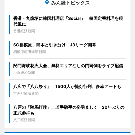
みん経トピックス
香港・九龍塘に韓国料理店「Social」 韓国定番料理を現
代風に
香港経済新聞
SC相模原、熊本と引き分け J3リーグ開幕
相模原町田経済新聞
関門海峡花火大会、無料エリアなしの門司側をライブ配信
小倉経済新聞
八広で「八八祭り」 1500人が提灯行列、多幸アートも
すみだ経済新聞
八戸の「騎馬打毬」、若手騎手の姿勇ましく 20年ぶりの
正式参拝も
八戸経済新聞