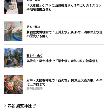
「大妻祭」ゲストに山田裕貴さん 3年ぶりのミスコン
や地域連携企画も
見る・遊ぶ
新宿歴史博物館で「玉川上水」展 新宿・四谷の上水道
の歴史ひも解く
暮らす・働く
九段北・築土神社で「築土祭」 8年ぶりに神幸祭も
府中・大國魂神社で「酉の市」 関東三大酉の市、今年
は三の酉まで
調布経済新聞
四谷 須賀神社