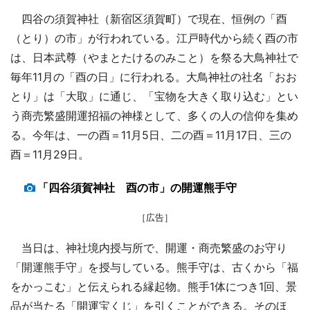
四谷の須賀神社（新宿区須賀町）で現在、恒例の「酉
（とり）の市」が行われている。江戸時代から続く酉の市
は、日本武尊（やまとたけるのみこと）を祭る大鳥神社で
毎年11月の「酉の日」に行われる。大鳥神社の社名「おお
とり」は「大取」に通じ、「宝物を大きく取り込む」とい
う商売繁盛開運招福の神様として、多くの人の信仰を集め
る。今年は、一の酉＝11月5日、二の酉＝11月17日、三の
酉＝11月29日。
「四谷須賀神社 酉の市」の開運熊手守
［広告］
当日は、神社境内授与所で、開運・商売繁盛のお守り
「開運熊手守」を授与している。熊手守は、古くから「福
をかっこむ」と伝えられる縁起物。熊手1体につき1回、景
品が当たる「開運宝くじ」を引くことができる。そのほ