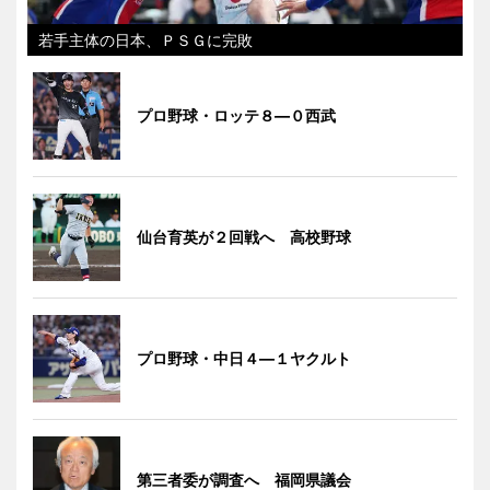
若手主体の日本、ＰＳＧに完敗
プロ野球・ロッテ８―０西武
仙台育英が２回戦へ 高校野球
プロ野球・中日４―１ヤクルト
第三者委が調査へ 福岡県議会