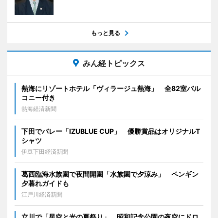
もっと見る
みん経トピックス
熱海にリゾートホテル「ヴィラージュ熱海」 全82室バル
コニー付き
熱海経済新聞
下田でバレー「IZUBLUE CUP」 優勝賞品はオリジナルT
シャツ
伊豆下田経済新聞
葛西臨海水族園で夜間開園「水族園で夕涼み」 ペンギン
夕暮れガイドも
江戸川経済新聞
立川で「星空と光の夏祭り」 昭和記念公園の夜空にドロ