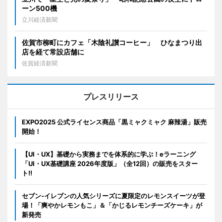
ーン500機
立川経済新聞
佐賀市柳町にカフェ「木陰礼讃コーヒー」 ひなまつり出
店を経て常設店舗に
佐賀経済新聞
プレスリリース
EXPO2025 公式ライセンス商品「黒ミャクミャク 麻辣湯」販売
開始！
【UI・UX】基礎から実務までを体系的に学ぶ！eラーニング
「UI・UX基礎講座 2026年度版」（全12回）の販売をスター
ト!!
セブン‐イレブンの人気シリーズに夏限定のレモンスイーツが登
場！「爽やかレモンもこ」＆「かじるレモンチーズケーキ」が
新発売