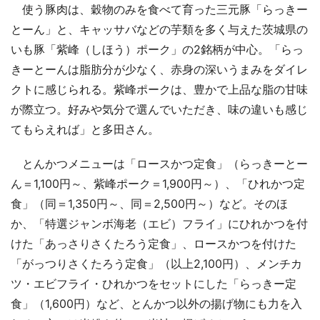
使う豚肉は、穀物のみを食べて育った三元豚「らっきー
とーん」と、キャッサバなどの芋類を多く与えた茨城県の
いも豚「紫峰（しほう）ポーク」の2銘柄が中心。「らっ
きーとーんは脂肪分が少なく、赤身の深いうまみをダイレ
クトに感じられる。紫峰ポークは、豊かで上品な脂の甘味
が際立つ。好みや気分で選んでいただき、味の違いも感じ
てもらえれば」と多田さん。
とんかつメニューは「ロースかつ定食」（らっきーとー
ん＝1,100円～、紫峰ポーク＝1,900円～）、「ひれかつ定
食」（同＝1,350円～、同＝2,500円～）など。そのほ
か、「特選ジャンボ海老（エビ）フライ」にひれかつを付
けた「あっさりさくたろう定食」、ロースかつを付けた
「がっつりさくたろう定食」（以上2,100円）、メンチカ
ツ・エビフライ・ひれかつをセットにした「らっきー定
食」（1,600円）など、とんかつ以外の揚げ物にも力を入