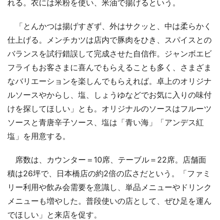
れる。衣には米粉を使い、米油で揚げるという。
「とんかつは揚げすぎず、外はサクッと、中は柔らかく
仕上げる。メンチカツは店内で豚肉をひき、スパイスとの
バランスを試行錯誤して完成させた自信作。ジャンボエビ
フライもお客さまに喜んでもらえることも多く、さまざま
なバリエーションを楽しんでもらえれば。卓上のオリジナ
ルソースやからし、塩、しょうゆなどでお気に入りの味付
けを探してほしい」とも。オリジナルのソースはフルーツ
ソースと青唐辛子ソース、塩は「青い海」「アンデス紅
塩」を用意する。
席数は、カウンター＝10席、テーブル＝22席。店舗面
積は26坪で、日本橋店の約2倍の広さだという。「ファミ
リー利用や飲み会需要を意識し、単品メニューやドリンク
メニューも増やした。普段使いの店として、ぜひ足を運ん
でほしい」と来店を促す。