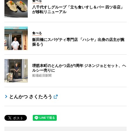
食べる
八千代すしグループ「立ち食いすし＆バー 四ツ谷店」
が移転リニューアル
食べる
飯田橋にスパゲティ専門店 「ハシヤ」出身の店主が腕
振るう
堺筋本町のとんかつ店が1周年 ジネンジョとセット、ヘ
ルシー売りに
船場経済新聞
とんかつ さくたろう