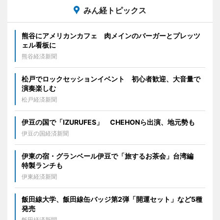
みん経トピックス
熊谷にアメリカンカフェ 肉メインのバーガーとプレッツ
ェル看板に
熊谷経済新聞
松戸でロックセッションイベント 初心者歓迎、大音量で
演奏楽しむ
松戸経済新聞
伊豆の国で「IZURUFES」 CHEHONら出演、地元勢も
伊豆の国経済新聞
伊東の宿・グランベール伊豆で「旅するお茶会」台湾編
特製ランチも
伊東経済新聞
飯田線大学、飯田線缶バッジ第2弾「開運セット」など5種
発売
飯田経済新聞