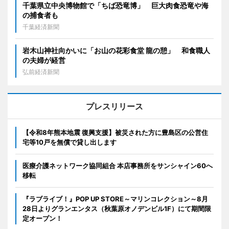
千葉県立中央博物館で「ちば恐竜博」 巨大肉食恐竜や海
の捕食者も
千葉経済新聞
岩木山神社向かいに「お山の花彩食堂 龍の憩」 和食職人
の夫婦が経営
弘前経済新聞
プレスリリース
【令和8年熊本地震 復興支援】被災された方に豊島区の公営住
宅等10戸を無償で貸し出します
医療介護ネットワーク協同組合 本店事務所をサンシャイン60へ
移転
『ラブライブ！』POP UP STORE～マリンコレクション～8月
28日よりグランエンタス（秋葉原オノデンビル1F）にて期間限
定オープン！