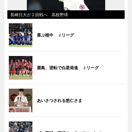
長崎日大が２回戦へ 高校野球
喜ぶ植中 Ｊリーグ
鹿島、逆転で白星発進 Ｊリーグ
あいさつされる悠仁さま