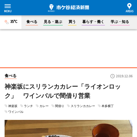
35°C
食べる
見る・遊ぶ
買う
暮らす・働く
学ぶ・知る
食べる
2019.12.06
神楽坂にスリランカカレー「ライオンロッ
ク」 ワインバルで間借り営業
神楽坂
ランチ
カレー
間借り
スリランカカレー
本多横丁
ワインバル