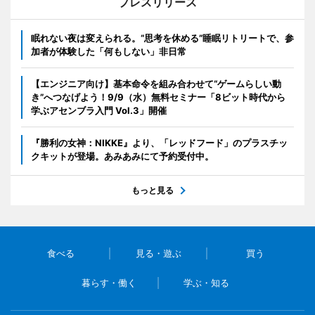
プレスリリース
眠れない夜は変えられる。“思考を休める”睡眠リトリートで、参
加者が体験した「何もしない」非日常
【エンジニア向け】基本命令を組み合わせて“ゲームらしい動
き”へつなげよう！9/9（水）無料セミナー「8ビット時代から
学ぶアセンブラ入門 Vol.3」開催
『勝利の女神：NIKKE』より、「レッドフード」のプラスチッ
クキットが登場。あみあみにて予約受付中。
もっと見る
食べる
見る・遊ぶ
買う
暮らす・働く
学ぶ・知る