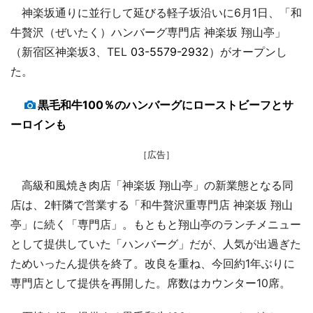
神楽坂通りに並行して延びる軽子坂沿いに6月1日、「和
牛贅沢（ぜいたく）ハンバーグ専門店 神楽坂 翔山亭」
（新宿区神楽坂3、TEL
03-5579-2932
）がオープンし
た。
黒毛和牛100％のハンバーグにローストビーフとサ
ーロインも
［広告］
高級和風焼き肉店「神楽坂 翔山亭」の新業態となる同
店は、2軒隣で営業する「和牛贅沢重専門店 神楽坂 翔山
亭」に続く「専門店」。もともと翔山亭のランチメニュー
として提供していた「ハンバーグ」だが、人気が出過ぎた
ためいったん提供を終了。改良を重ね、今回約1年ぶりに
専門店として提供を再開した。席数はカウンター10席。