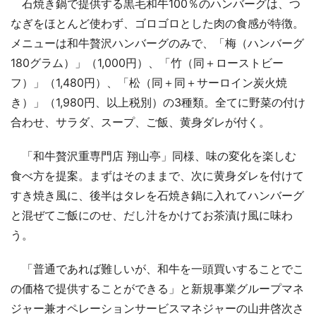
石焼き鍋で提供する黒毛和牛100％のハンバーグは、つ
なぎをほとんど使わず、ゴロゴロとした肉の食感が特徴。
メニューは和牛贅沢ハンバーグのみで、「梅（ハンバーグ
180グラム）」（1,000円）、「竹（同＋ローストビー
フ）」（1,480円）、「松（同＋同＋サーロイン炭火焼
き）」（1,980円、以上税別）の3種類。全てに野菜の付け
合わせ、サラダ、スープ、ご飯、黄身ダレが付く。
「和牛贅沢重専門店 翔山亭」同様、味の変化を楽しむ
食べ方を提案。まずはそのままで、次に黄身ダレを付けて
すき焼き風に、後半はタレを石焼き鍋に入れてハンバーグ
と混ぜてご飯にのせ、だし汁をかけてお茶漬け風に味わ
う。
「普通であれば難しいが、和牛を一頭買いすることでこ
の価格で提供することができる」と新規事業グループマネ
ジャー兼オペレーションサービスマネジャーの山井啓次さ