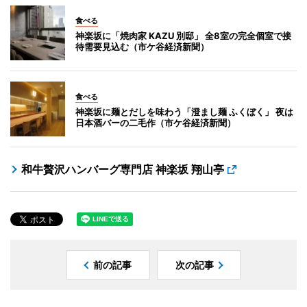
食べる
神楽坂に「焼肉家 KAZU 別邸」 全8室の完全個室で接
待需要見込む（市ケ谷経済新聞）
食べる
神楽坂に麺とだしを味わう「澄まし麺 ふくぼく」 夜は
日本酒バーの二毛作（市ケ谷経済新聞）
和牛贅沢ハンバーグ専門店 神楽坂 翔山亭
前の記事
次の記事