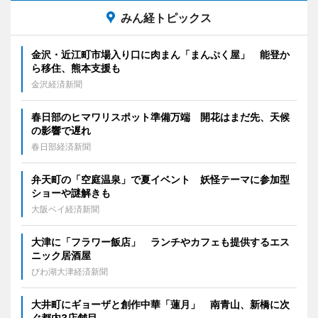
みん経トピックス
金沢・近江町市場入り口に肉まん「まんぷく屋」 能登か
ら移住、熊本支援も
金沢経済新聞
春日部のヒマワリスポット準備万端 開花はまだ先、天候
の影響で遅れ
春日部経済新聞
弁天町の「空庭温泉」で夏イベント 妖怪テーマに参加型
ショーや謎解きも
大阪ベイ経済新聞
大津に「フラワー飯店」 ランチやカフェも提供するエス
ニック居酒屋
びわ湖大津経済新聞
大井町にギョーザと創作中華「蓮月」 南青山、新橋に次
ぐ都内3店舗目