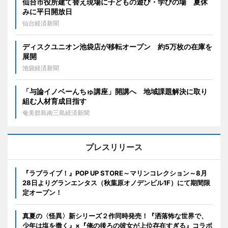
仙台市役所建て替え現場に子どもの遊び・学びの場 夏休
みに平日開放日
仙台経済新聞
ディスクユニオン池袋店が移転オープン 約5万枚の在庫を
展開
池袋経済新聞
「与論イノベーんちゅ講座」開講へ 地域課題解決に取り
組む人材育成目指す
奄美群島南三島経済新聞
プレスリリース
『ラブライブ！』POP UP STORE～マリンコレクション～8月
28日よりグランエンタス（秋葉原オノデンビル1F）にて期間限
定オープン！
真夏の〈怪異〉新シリーズ２作同時発売！『洒落怖な世界で、
少年は塩を撒く』×『俺の後ろの彼女が上位存在すぎる』コラボ