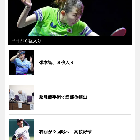
早田が８強入り
張本智、８強入り
脳腫瘍手術で誤部位摘出
有明が２回戦へ 高校野球