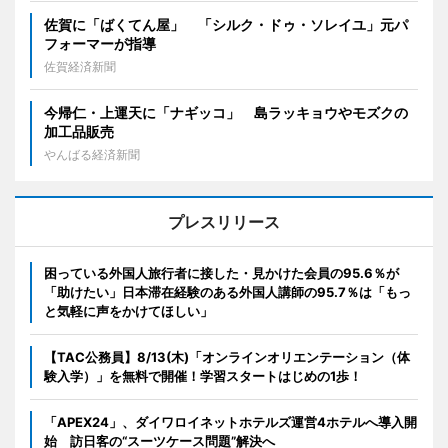
佐賀に「ばくてん屋」 「シルク・ドゥ・ソレイユ」元パ
フォーマーが指導
佐賀経済新聞
今帰仁・上運天に「ナギッコ」 島ラッキョウやモズクの
加工品販売
やんばる経済新聞
プレスリリース
困っている外国人旅行者に接した・見かけた会員の95.6％が
「助けたい」日本滞在経験のある外国人講師の95.7％は「もっ
と気軽に声をかけてほしい」
【TAC公務員】8/13(木)「オンラインオリエンテーション（体
験入学）」を無料で開催！学習スタートはじめの1歩！
「APEX24」、ダイワロイネットホテルズ運営4ホテルへ導入開
始 訪日客の“スーツケース問題”解決へ