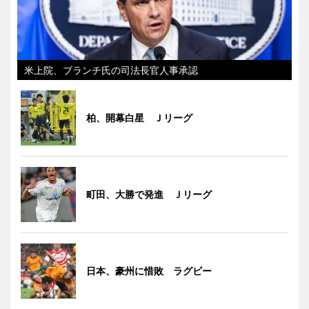
米上院、ブランチ氏の司法長官人事承認
柏、開幕白星 Ｊリーグ
町田、大勝で発進 Ｊリーグ
日本、豪州に惜敗 ラグビー