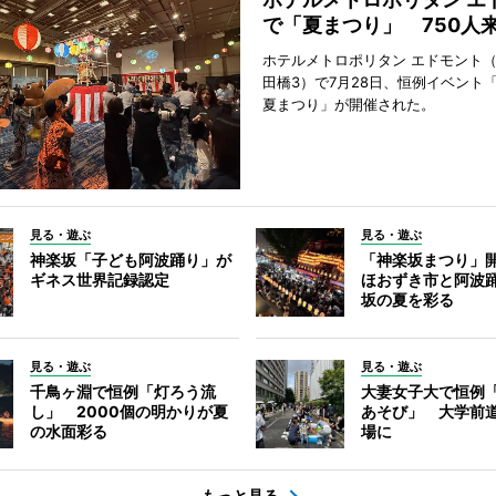
で「夏まつり」 750人
ホテルメトロポリタン エドモント
田橋3）で7月28日、恒例イベント
夏まつり」が開催された。
見る・遊ぶ
見る・遊ぶ
神楽坂「子ども阿波踊り」が
「神楽坂まつり」
ギネス世界記録認定
ほおずき市と阿波
坂の夏を彩る
見る・遊ぶ
見る・遊ぶ
千鳥ヶ淵で恒例「灯ろう流
大妻女子大で恒例
し」 2000個の明かりが夏
あそび」 大学前
の水面彩る
場に
もっと見る