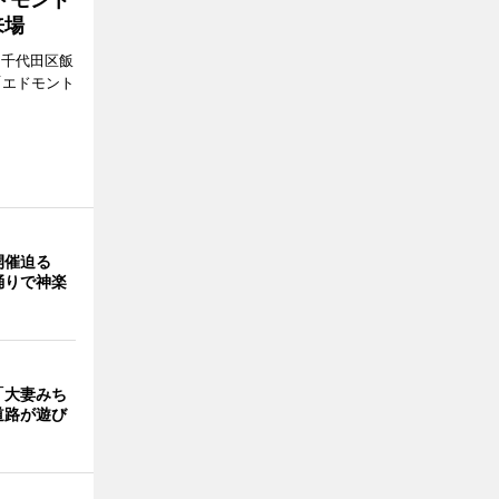
来場
（千代田区飯
「エドモント
開催迫る
踊りで神楽
「大妻みち
道路が遊び