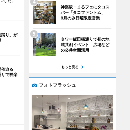
プンした。
神楽坂・まるフェにタコス
バー「タコファントム」
9月のみ日曜限定営業
波踊り」が
タワー飯田橋通りで初の地
定
域共創イベント 広場など
の公共空間活用
もっと見る
開催迫る
踊りで神楽
フォトフラッシュ