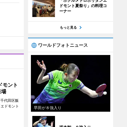
「ホテルメトロポリタンエ
ドモント夏祭り」の料理コ
ーナー
もっと見る
ワールドフォトニュース
ドモント
来場
（千代田区飯
「エドモント
早田が８強入り