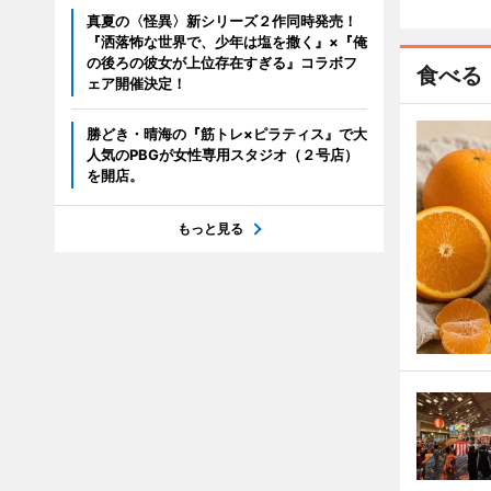
真夏の〈怪異〉新シリーズ２作同時発売！
『洒落怖な世界で、少年は塩を撒く』×『俺
の後ろの彼女が上位存在すぎる』コラボフ
食べる
ェア開催決定！
勝どき・晴海の『筋トレ×ピラティス』で大
人気のPBGが女性専用スタジオ（２号店）
を開店。
もっと見る