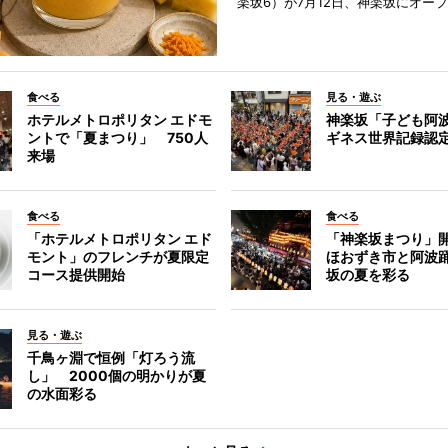
楽坂6）が7月12日、神楽坂にオー
食べる
見る・遊ぶ
ホテルメトロポリタン エドモ
神楽坂「子ども阿
ントで「夏まつり」 750人
ギネス世界記録認
来場
食べる
食べる
「ホテルメトロポリタン エド
「神楽坂まつり」
モント」のフレンチが夏限定
ほおずき市と阿波
コース提供開始
坂の夏を彩る
見る・遊ぶ
千鳥ヶ淵で恒例「灯ろう流
し」 2000個の明かりが夏
の水面彩る