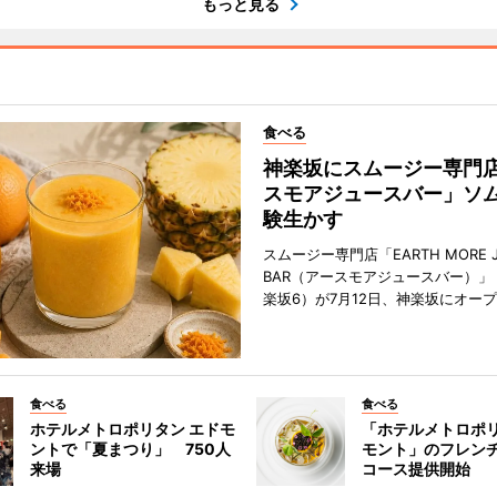
もっと見る
食べる
神楽坂にスムージー専門
スモアジュースバー」ソ
験生かす
スムージー専門店「EARTH MORE J
BAR（アースモアジュースバー）」
楽坂6）が7月12日、神楽坂にオー
食べる
食べる
ホテルメトロポリタン エドモ
「ホテルメトロポリ
ントで「夏まつり」 750人
モント」のフレン
来場
コース提供開始