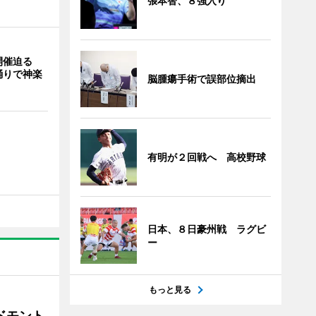
張本智、８強入り
開催迫る
踊りで神楽
脳腫瘍手術で誤部位摘出
有明が２回戦へ 高校野球
日本、８日豪州戦 ラグビ
ー
もっと見る
ドモント