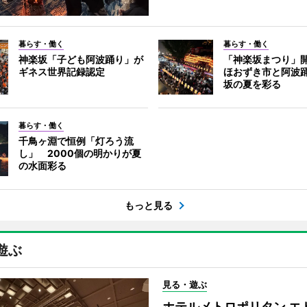
暮らす・働く
暮らす・働く
神楽坂「子ども阿波踊り」が
「神楽坂まつり」
ギネス世界記録認定
ほおずき市と阿波
坂の夏を彩る
暮らす・働く
千鳥ヶ淵で恒例「灯ろう流
し」 2000個の明かりが夏
の水面彩る
もっと見る
遊ぶ
見る・遊ぶ
ホテルメトロポリタン エ