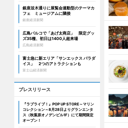
銀座並木通りに展覧会連動型のテーマカ
フェ ミュージアムに隣接
銀座経済新聞
広島パルコで「あげ太商店」 限定グッ
ズ35種、初日は1400人超来場
広島経済新聞
富士急に新エリア「サンエックス パラダ
イス」 2つのアトラクションも
富士山経済新聞
プレスリリース
『ラブライブ！』POP UP STORE～マリン
コレクション～8月28日よりグランエンタ
ス（秋葉原オノデンビル1F）にて期間限定
オープン！