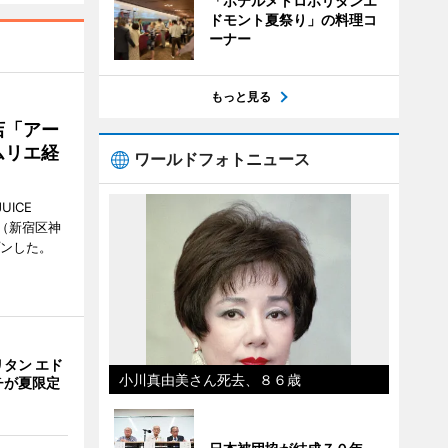
「ホテルメトロポリタンエ
ドモント夏祭り」の料理コ
ーナー
もっと見る
店「アー
ムリエ経
ワールドフォトニュース
UICE
（新宿区神
プンした。
タン エド
小川真由美さん死去、８６歳
チが夏限定