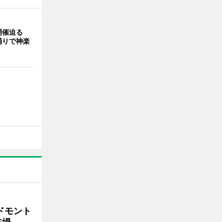
開催迫る
踊りで神楽
ドモント