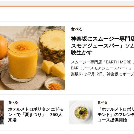
食べる
神楽坂にスムージー専門
スモアジュースバー」ソ
験生かす
スムージー専門店「EARTH MORE J
BAR（アースモアジュースバー）」
楽坂6）が7月12日、神楽坂にオー
食べる
食べる
ホテルメトロポリタン エドモ
「ホテルメトロポリ
ントで「夏まつり」 750人
モント」のフレン
来場
コース提供開始