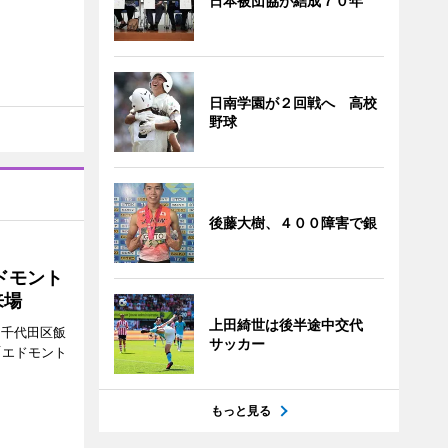
日本被団協が結成７０年
日南学園が２回戦へ 高校
野球
後藤大樹、４００障害で銀
ドモント
来場
上田綺世は後半途中交代
（千代田区飯
サッカー
「エドモント
もっと見る