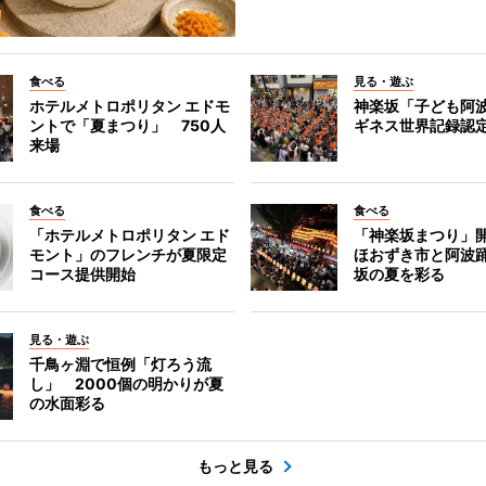
食べる
見る・遊ぶ
ホテルメトロポリタン エドモ
神楽坂「子ども阿
ントで「夏まつり」 750人
ギネス世界記録認
来場
食べる
食べる
「ホテルメトロポリタン エド
「神楽坂まつり」
モント」のフレンチが夏限定
ほおずき市と阿波
コース提供開始
坂の夏を彩る
見る・遊ぶ
千鳥ヶ淵で恒例「灯ろう流
し」 2000個の明かりが夏
の水面彩る
もっと見る