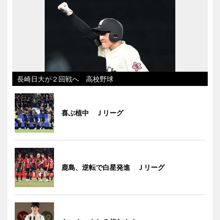
長崎日大が２回戦へ 高校野球
喜ぶ植中 Ｊリーグ
鹿島、逆転で白星発進 Ｊリーグ