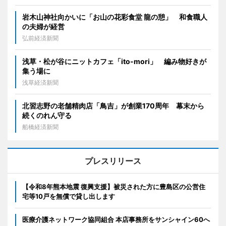
岩木山神社向かいに「お山の花彩食堂 龍の憩」 和食職人
の夫婦が経営
弘前経済新聞
浅草・松が谷にニットカフェ「ito-mori」 編み物好きが
集う場に
浅草経済新聞
北習志野の老舗精肉店「鳥吉」が創業170周年 幕末から
続くのれん守る
船橋経済新聞
プレスリリース
【令和8年熊本地震 復興支援】被災された方に豊島区の公営住
宅等10戸を無償で貸し出します
医療介護ネットワーク協同組合 本店事務所をサンシャイン60へ