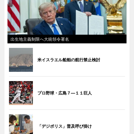
出生地主義制限へ大統領令署名
米イスラエル船舶の航行禁止検討
プロ野球・広島７―１１巨人
「デジポリス」普及呼び掛け