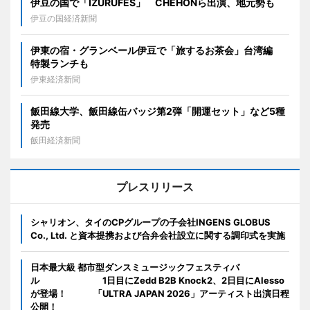
伊豆の国で「IZURUFES」 CHEHONら出演、地元勢も
伊豆の国経済新聞
伊東の宿・グランベール伊豆で「旅するお茶会」台湾編
特製ランチも
伊東経済新聞
飯田線大学、飯田線缶バッジ第2弾「開運セット」など5種
発売
飯田経済新聞
プレスリリース
シャリオン、タイのCPグループの子会社INGENS GLOBUS
Co., Ltd. と資本提携および合弁会社設立に関する調印式を実施
日本最大級 都市型ダンスミュージックフェスティバ
ル 1日目にZedd B2B Knock2、2日目にAlesso
が登場！ 「ULTRA JAPAN 2026」アーティスト出演日程
公開！