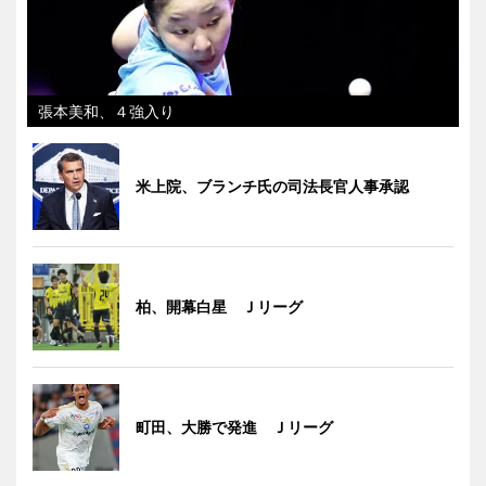
張本美和、４強入り
米上院、ブランチ氏の司法長官人事承認
柏、開幕白星 Ｊリーグ
町田、大勝で発進 Ｊリーグ