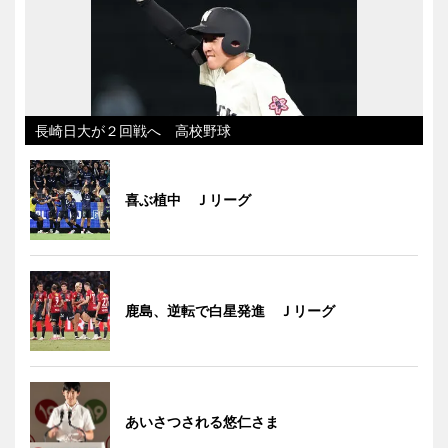
長崎日大が２回戦へ 高校野球
喜ぶ植中 Ｊリーグ
鹿島、逆転で白星発進 Ｊリーグ
あいさつされる悠仁さま