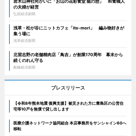
岩木山神社向かいに「お山の花彩食堂 龍の憩」 和食職人
の夫婦が経営
弘前経済新聞
浅草・松が谷にニットカフェ「ito-mori」 編み物好きが
集う場に
浅草経済新聞
北習志野の老舗精肉店「鳥吉」が創業170周年 幕末から
続くのれん守る
船橋経済新聞
プレスリリース
【令和8年熊本地震 復興支援】被災された方に豊島区の公営住
宅等10戸を無償で貸し出します
医療介護ネットワーク協同組合 本店事務所をサンシャイン60へ
移転