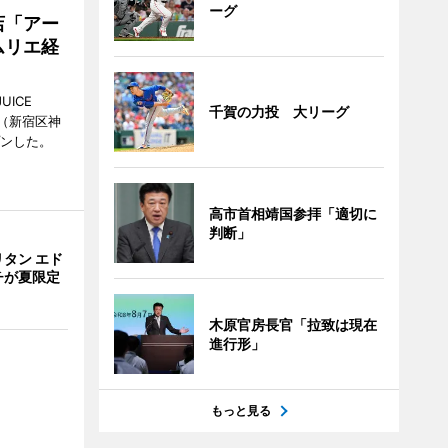
ーグ
店「アー
ムリエ経
UICE
千賀の力投 大リーグ
（新宿区神
プンした。
高市首相靖国参拝「適切に
判断」
タン エド
チが夏限定
木原官房長官「拉致は現在
進行形」
もっと見る