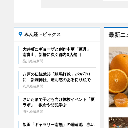
みん経トピックス
最新ニ
大井町にギョーザと創作中華「蓮月」
南青山、新橋に次ぐ都内3店舗目
品川経済新聞
八戸の伝統武芸「騎馬打毬」がお守り
に 新羅神社、透明感のある切り絵で
八戸経済新聞
さいたまで子ども向け体験イベント「夏
ラボ」 救命や防犯学ぶ
浦和経済新聞
飯田「ギャラリー南無」の睡蓮池 赤い