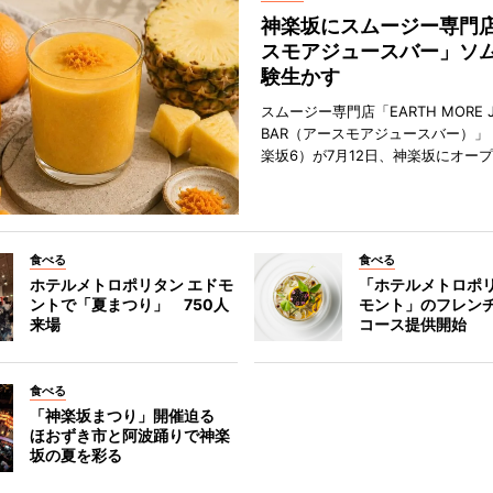
神楽坂にスムージー専門
スモアジュースバー」ソ
験生かす
スムージー専門店「EARTH MORE J
BAR（アースモアジュースバー）」
楽坂6）が7月12日、神楽坂にオー
食べる
食べる
ホテルメトロポリタン エドモ
「ホテルメトロポリ
ントで「夏まつり」 750人
モント」のフレン
来場
コース提供開始
食べる
「神楽坂まつり」開催迫る
ほおずき市と阿波踊りで神楽
坂の夏を彩る