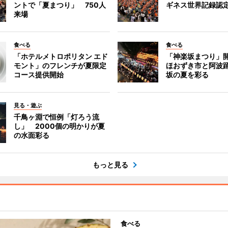
ントで「夏まつり」 750人
ギネス世界記録認
来場
食べる
食べる
「ホテルメトロポリタン エド
「神楽坂まつり」
モント」のフレンチが夏限定
ほおずき市と阿波
コース提供開始
坂の夏を彩る
見る・遊ぶ
千鳥ヶ淵で恒例「灯ろう流
し」 2000個の明かりが夏
の水面彩る
もっと見る
食べる