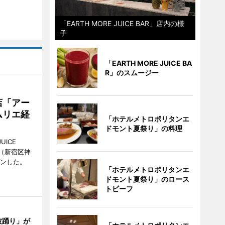
「EARTH MORE JUICE BAR」店内の様
子
「EARTH MORE JUICE BA
R」のスムージー
店「アー
ムリエ経
「ホテルメトロポリタンエ
ドモント夏祭り」の料理
UICE
（新宿区神
プンした。
「ホテルメトロポリタンエ
ドモント夏祭り」のロース
トビーフ
波踊り」が