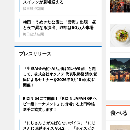
スイレンが見頃迎える
飯田経済新聞
梅田・うめきた公園に「雲海」出現 昼
と夜で異なる演出、昨年は50万人来場
梅田経済新聞
プレスリリース
「生成AI企画術-AI活用は問いが9割」と題
して、株式会社オクノテ 代表取締役 清水 覚
氏によるセミナーを2026年9月16日(水)に
開催!!
RIZIN.54にて開催！「RIZIN JAPAN GP ヘ
ビー級トーナメント」に出場する上田幹雄
選手に協賛します！
食べる
「にじさんじ がんばらないボイス」「にじ
さんじ 束縛ボイス Vol.2」、「ボイスビジ