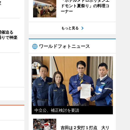
「ホテルメトロポリタンエ
定
ドモント夏祭り」の料理コ
ーナー
もっと見る
開催迫る
踊りで神楽
ワールドフォトニュース
中立公、補正検討を要請
吉田は２安打１打点 大リ