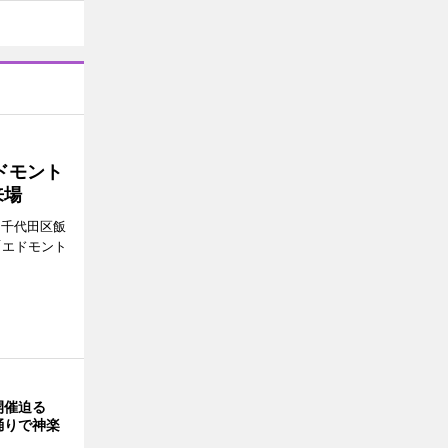
ドモント
来場
（千代田区飯
「エドモント
開催迫る
踊りで神楽