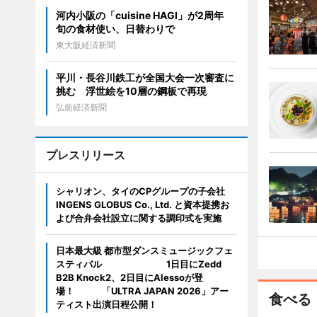
河内小阪の「cuisine HAGI」が2周年
旬の食材使い、日替わりで
東大阪経済新聞
平川・長谷川鉄工が全国大会一次審査に
挑む 浮世絵を10層の鋼板で再現
弘前経済新聞
プレスリリース
シャリオン、タイのCPグループの子会社
INGENS GLOBUS Co., Ltd. と資本提携お
よび合弁会社設立に関する調印式を実施
日本最大級 都市型ダンスミュージックフェ
スティバル 1日目にZedd
B2B Knock2、2日目にAlessoが登
場！ 「ULTRA JAPAN 2026」アー
食べる
ティスト出演日程公開！