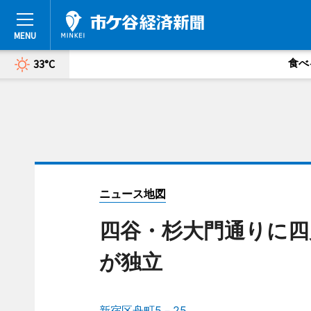
食べ
33°C
ニュース地図
四谷・杉大門通りに四
が独立
新宿区舟町5－25