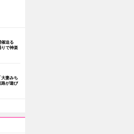
開催迫る
踊りで神楽
「大妻みち
道路が遊び