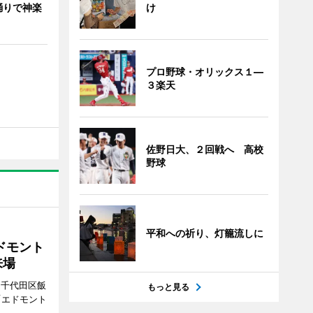
け
踊りで神楽
プロ野球・オリックス１―
３楽天
佐野日大、２回戦へ 高校
野球
平和への祈り、灯籠流しに
ドモント
来場
（千代田区飯
もっと見る
「エドモント