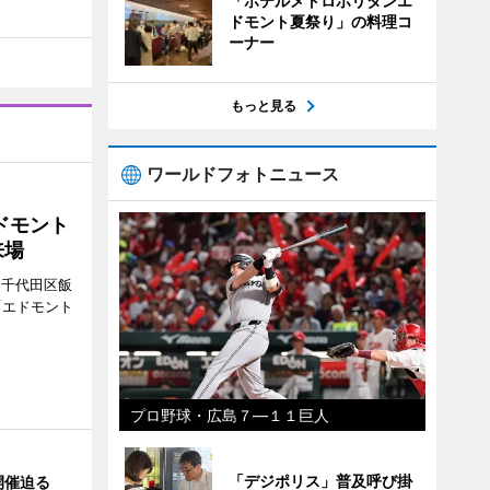
「ホテルメトロポリタンエ
ドモント夏祭り」の料理コ
ーナー
もっと見る
ワールドフォトニュース
ドモント
来場
（千代田区飯
「エドモント
プロ野球・広島７―１１巨人
「デジポリス」普及呼び掛
開催迫る