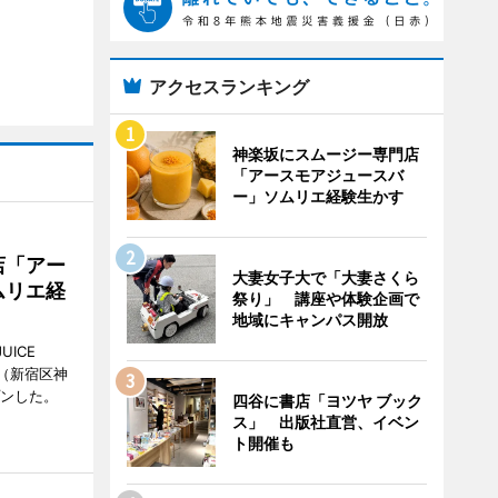
アクセスランキング
神楽坂にスムージー専門店
「アースモアジュースバ
ー」ソムリエ経験生かす
店「アー
大妻女子大で「大妻さくら
ムリエ経
祭り」 講座や体験企画で
地域にキャンパス開放
UICE
（新宿区神
プンした。
四谷に書店「ヨツヤ ブック
ス」 出版社直営、イベン
ト開催も