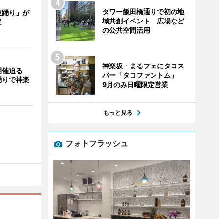
タワー飯田橋通りで初の地
波踊り」が
域共創イベント 広場など
定
の公共空間活用
神楽坂・まるフェにタコス
開催迫る
バー「タコファントム」
踊りで神楽
9月のみ日曜限定営業
もっと見る
フォトフラッシュ