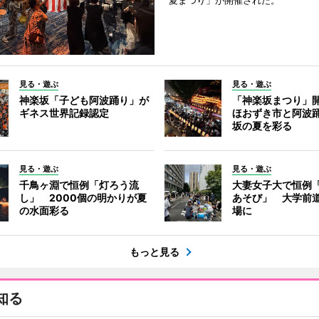
夏まつり」が開催された。
見る・遊ぶ
見る・遊ぶ
神楽坂「子ども阿波踊り」が
「神楽坂まつり」
ギネス世界記録認定
ほおずき市と阿波
坂の夏を彩る
見る・遊ぶ
見る・遊ぶ
千鳥ヶ淵で恒例「灯ろう流
大妻女子大で恒例
し」 2000個の明かりが夏
あそび」 大学前
の水面彩る
場に
もっと見る
知る