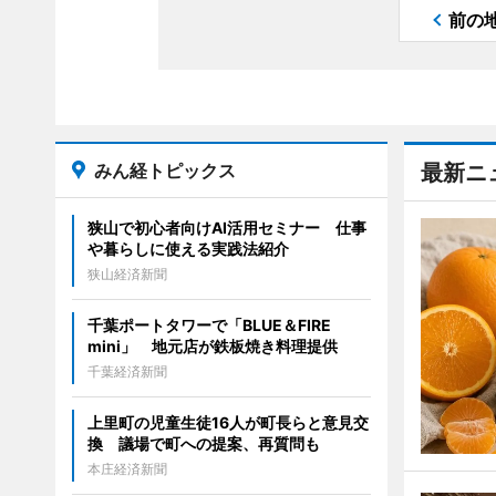
前の
みん経トピックス
最新ニ
狭山で初心者向けAI活用セミナー 仕事
や暮らしに使える実践法紹介
狭山経済新聞
千葉ポートタワーで「BLUE＆FIRE
mini」 地元店が鉄板焼き料理提供
千葉経済新聞
上里町の児童生徒16人が町長らと意見交
換 議場で町への提案、再質問も
本庄経済新聞