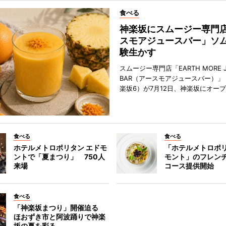
食べる
神楽坂にスムージー専門
スモアジュースバー」ソ
験生かす
スムージー専門店「EARTH MORE J
BAR（アースモアジュースバー）」
楽坂6）が7月12日、神楽坂にオー
食べる
食べる
ホテルメトロポリタン エドモ
「ホテルメトロポリ
ントで「夏まつり」 750人
モント」のフレン
来場
コース提供開始
食べる
「神楽坂まつり」開催迫る
ほおずき市と阿波踊りで神楽
坂の夏を彩る