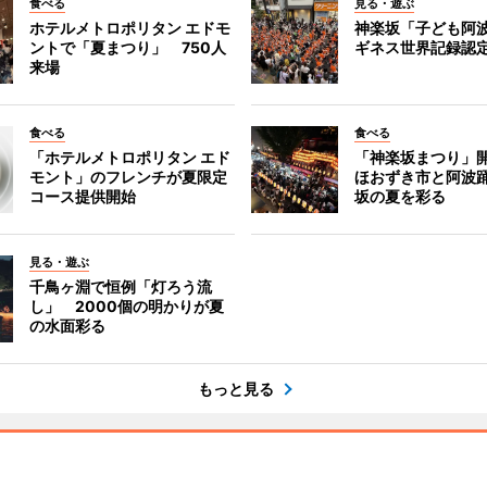
食べる
見る・遊ぶ
ホテルメトロポリタン エドモ
神楽坂「子ども阿
ントで「夏まつり」 750人
ギネス世界記録認
来場
食べる
食べる
「ホテルメトロポリタン エド
「神楽坂まつり」
モント」のフレンチが夏限定
ほおずき市と阿波
コース提供開始
坂の夏を彩る
見る・遊ぶ
千鳥ヶ淵で恒例「灯ろう流
し」 2000個の明かりが夏
の水面彩る
もっと見る