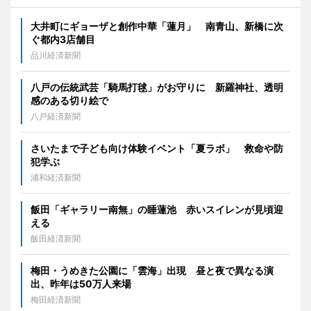
大井町にギョーザと創作中華「蓮月」 南青山、新橋に次
ぐ都内3店舗目
品川経済新聞
八戸の伝統武芸「騎馬打毬」がお守りに 新羅神社、透明
感のある切り絵で
八戸経済新聞
さいたまで子ども向け体験イベント「夏ラボ」 救命や防
犯学ぶ
浦和経済新聞
飯田「ギャラリー南無」の睡蓮池 赤いスイレンが見頃迎
える
飯田経済新聞
梅田・うめきた公園に「雲海」出現 昼と夜で異なる演
出、昨年は50万人来場
梅田経済新聞