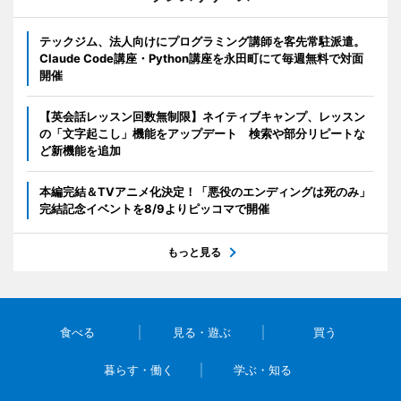
テックジム、法人向けにプログラミング講師を客先常駐派遣。
Claude Code講座・Python講座を永田町にて毎週無料で対面
開催
【英会話レッスン回数無制限】ネイティブキャンプ、レッスン
の「文字起こし」機能をアップデート 検索や部分リピートな
ど新機能を追加
本編完結＆TVアニメ化決定！「悪役のエンディングは死のみ」
完結記念イベントを8/9よりピッコマで開催
もっと見る
食べる
見る・遊ぶ
買う
暮らす・働く
学ぶ・知る