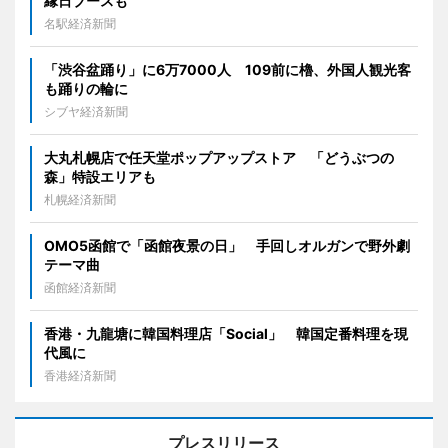
縁日ブースも
名駅経済新聞
「渋谷盆踊り」に6万7000人 109前に櫓、外国人観光客
も踊りの輪に
シブヤ経済新聞
大丸札幌店で任天堂ポップアップストア 「どうぶつの
森」特設エリアも
札幌経済新聞
OMO5函館で「函館夜景の日」 手回しオルガンで野外劇
テーマ曲
函館経済新聞
香港・九龍塘に韓国料理店「Social」 韓国定番料理を現
代風に
香港経済新聞
プレスリリース