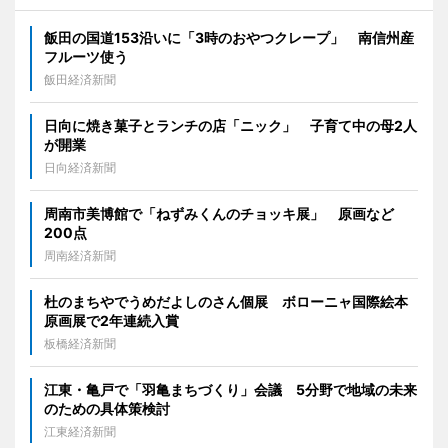
飯田の国道153沿いに「3時のおやつクレープ」 南信州産
フルーツ使う
飯田経済新聞
日向に焼き菓子とランチの店「ニック」 子育て中の母2人
が開業
日向経済新聞
周南市美博館で「ねずみくんのチョッキ展」 原画など
200点
周南経済新聞
杜のまちやでうめだよしのさん個展 ボローニャ国際絵本
原画展で2年連続入賞
板橋経済新聞
江東・亀戸で「羽亀まちづくり」会議 5分野で地域の未来
のための具体策検討
江東経済新聞