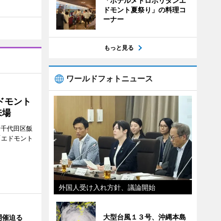
「ホテルメトロポリタンエ
ドモント夏祭り」の料理コ
ーナー
もっと見る
ワールドフォトニュース
ドモント
来場
（千代田区飯
「エドモント
外国人受け入れ方針、議論開始
大型台風１３号、沖縄本島
開催迫る