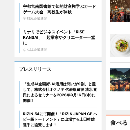
宇都宮南図書館で知的財産権学ぶカード
ゲーム大会 高校生が体験
宇都宮経済新聞
ミナミでビジネスイベント「RISE
KANSAI」 起業家やクリエーター一堂
に
なんば経済新聞
プレスリリース
「生成AI企画術-AI活用は問いが9割」と題
して、株式会社オクノテ 代表取締役 清水 覚
氏によるセミナーを2026年9月16日(水)に
開催!!
RIZIN.54にて開催！「RIZIN JAPAN GP ヘ
ビー級トーナメント」に出場する上田幹雄
食べる
選手に協賛します！