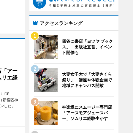
アクセスランキング
四谷に書店「ヨツヤ ブック
ス」 出版社直営、イベン
ト開催も
店「アー
大妻女子大で「大妻さくら
ムリエ経
祭り」 講座や体験企画で
地域にキャンパス開放
UICE
（新宿区神
プンした。
神楽坂にスムージー専門店
「アースモアジュースバ
ー」ソムリエ経験生かす