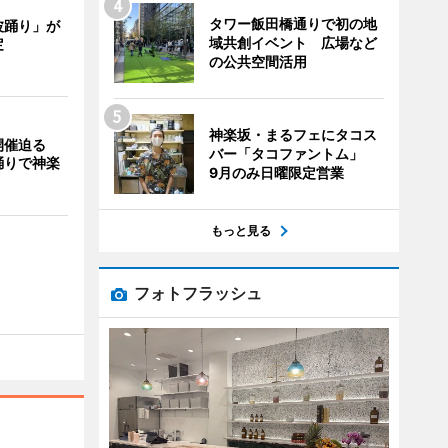
タワー飯田橋通りで初の地
波踊り」が
域共創イベント 広場など
定
の公共空間活用
神楽坂・まるフェにタコス
開催迫る
バー「タコファントム」
踊りで神楽
9月のみ日曜限定営業
もっと見る
フォトフラッシュ