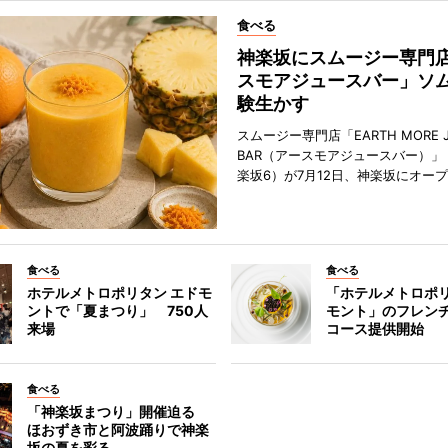
食べる
神楽坂にスムージー専門
スモアジュースバー」ソ
験生かす
スムージー専門店「EARTH MORE J
BAR（アースモアジュースバー）」
楽坂6）が7月12日、神楽坂にオー
食べる
食べる
ホテルメトロポリタン エドモ
「ホテルメトロポリ
ントで「夏まつり」 750人
モント」のフレン
来場
コース提供開始
食べる
「神楽坂まつり」開催迫る
ほおずき市と阿波踊りで神楽
坂の夏を彩る