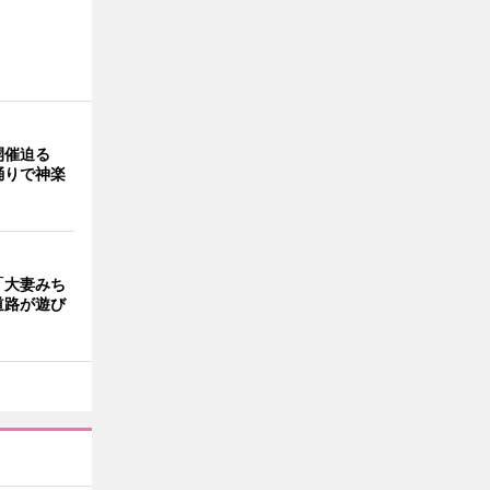
開催迫る
踊りで神楽
「大妻みち
道路が遊び