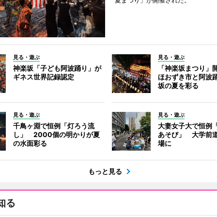
夏まつり」が開催された。
見る・遊ぶ
見る・遊ぶ
神楽坂「子ども阿波踊り」が
「神楽坂まつり」
ギネス世界記録認定
ほおずき市と阿波
坂の夏を彩る
見る・遊ぶ
見る・遊ぶ
千鳥ヶ淵で恒例「灯ろう流
大妻女子大で恒例
し」 2000個の明かりが夏
あそび」 大学前
の水面彩る
場に
もっと見る
知る