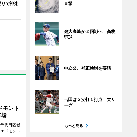
直撃
踊りで神楽
健大高崎が２回戦へ 高校
野球
中立公、補正検討を要請
吉田は２安打１打点 大リ
ーグ
ドモント
来場
（千代田区飯
もっと見る
「エドモント