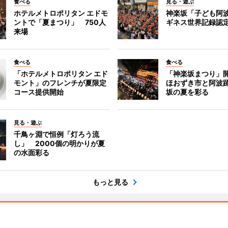
食べる
見る・遊ぶ
ホテルメトロポリタン エドモ
神楽坂「子ども阿
ントで「夏まつり」 750人
ギネス世界記録認
来場
食べる
食べる
「ホテルメトロポリタン エド
「神楽坂まつり」
モント」のフレンチが夏限定
ほおずき市と阿波
コース提供開始
坂の夏を彩る
見る・遊ぶ
千鳥ヶ淵で恒例「灯ろう流
し」 2000個の明かりが夏
の水面彩る
もっと見る