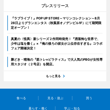
プレスリリース
『ラブライブ！』POP UP STORE～マリンコレクション～8月
28日よりグランエンタス（秋葉原オノデンビル1F）にて期間限
定オープン！
真夏の〈怪異〉新シリーズ２作同時発売！『洒落怖な世界で、
少年は塩を撒く』×『俺の後ろの彼女が上位存在すぎる』コラボ
フェア開催決定！
勝どき・晴海の『筋トレ×ピラティス』で大人気のPBGが女性専
用スタジオ（２号店）を開店。
もっと見る
食べる
見る・遊ぶ
買う
暮らす・働く
学ぶ・知る