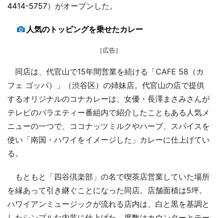
4414-5757
）がオープンした。
人気のトッピングを乗せたカレー
［広告］
同店は、代官山で15年間営業を続ける「CAFE 58（カ
フェ ゴッパ）」（渋谷区）の姉妹店。代官山の店で提供
するオリジナルのコナカレーは、女優・長澤まさみさんが
テレビのバラエティー番組内で紹介したこともある人気メ
ニューの一つで、ココナッツミルクやハーブ、スパイスを
使い「南国・ハワイをイメージした」カレーに仕上げてい
る。
もともと「四谷倶楽部」の名で喫茶店営業していた場所
を縁あって引き継ぐことになった同店。店舗面積は5坪。
ハワイアンミュージックが流れる店内は、白と黒を基調と
したシンプルな内装に仕上げた。席数はカウンターとテー