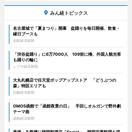
みん経トピックス
名古屋城で「夏まつり」開幕 盆踊りを毎日開催、飲食・
縁日ブースも
名駅経済新聞
「渋谷盆踊り」に6万7000人 109前に櫓、外国人観光客
も踊りの輪に
シブヤ経済新聞
大丸札幌店で任天堂ポップアップストア 「どうぶつの
森」特設エリアも
札幌経済新聞
OMO5函館で「函館夜景の日」 手回しオルガンで野外劇
テーマ曲
函館経済新聞
香港・九龍塘に韓国料理店「Social」 韓国定番料理を現