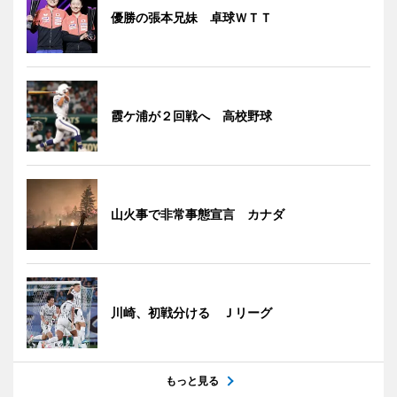
優勝の張本兄妹 卓球ＷＴＴ
霞ケ浦が２回戦へ 高校野球
山火事で非常事態宣言 カナダ
川崎、初戦分ける Ｊリーグ
もっと見る